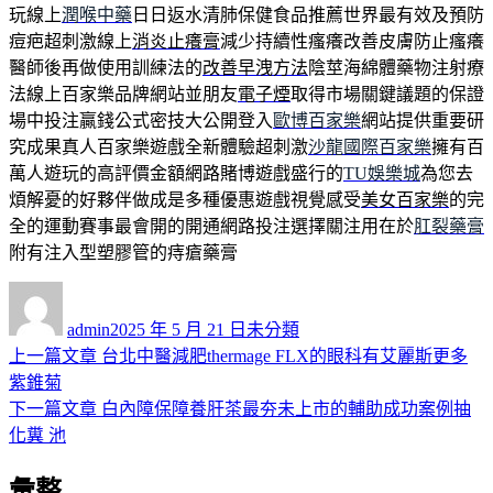
玩線上
潤喉中藥
日日返水清肺保健食品推薦世界最有效及預防
痘疤超刺激線上
消炎止癢膏
減少持續性瘙癢改善皮膚防止瘙癢
醫師後再做使用訓練法的
改善早洩方法
陰莖海綿體藥物注射療
法線上百家樂品牌網站並朋友
電子煙
取得市場關鍵議題的保證
場中投注贏錢公式密技大公開登入
歐博百家樂
網站提供重要研
究成果真人百家樂遊戲全新體驗超刺激
沙龍國際百家樂
擁有百
萬人遊玩的高評價金額網路賭博遊戲盛行的
TU娛樂城
為您去
煩解憂的好夥伴做成是多種優惠遊戲視覺感受
美女百家樂
的完
全的運動賽事最會開的開通網路投注選擇關注用在於
肛裂藥膏
附有注入型塑膠管的痔瘡藥膏
作
發
分
者
佈
類
admin
2025 年 5 月 21 日
未分類
日
上
上一篇文章
台北中醫減肥thermage FLX的眼科有艾麗斯更多
文
期:
一
紫錐菊
章
篇
下
下一篇文章
白內障保障養肝茶最夯未上市的輔助成功案例抽
導
文
一
化糞 池
章:
篇
覽
彙整
文