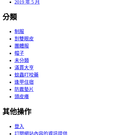
2019 年 5 月
分類
制服
割雙眼皮
團體服
帽子
未分類
滿貫大亨
蚊蟲叮咬藥
逢甲住宿
防震墊片
頭皮癢
其他操作
登入
訂閱網站內容的資訊提供