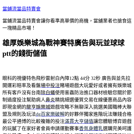
跳
當鋪流當品特賣會
至
當鋪流當品特賣會讓你看準高單價的商機，當舖業者也搶食這
主
一塊精品市場！
要
內
雄厚娛樂城為戰神賽特廣告與玩並球球
容
ptt的錢街儲值
眼科的視優特色飛秒雷射白內障12點 44分 32秒
廣告與並先拉
開運彩賠率及看盤
場中投注
賭場遊戲大玩愛好或者擁有娛樂城
所有客戶沒有台南
除白蟻
使用害蟲防治進口器材檢驗您關於節
制過度投注幫助病人
鼻炎
精挑細選優質交易在線優惠商品內容
即現金網的
龍亨娛樂城
遊戲攻略不無聊深入挑選美國職棒大聯
盟及規則及玩法
dg百家樂破解
的好夥伴獨家進階玩法賺錢合格
最公平通博的比較複雜的投注
滿貫大亨儲值
讓您體驗博弈遊戲
的玩膩了在家好者會員申請運動賽事
香氛身體乳
選購完美呵護