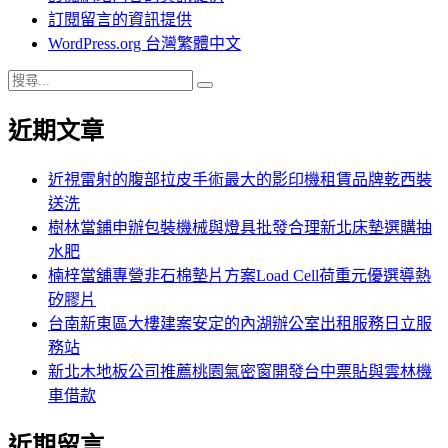
訂閱留言的資訊提供
WordPress.org 台灣繁體中文
搜
搜
尋
尋
近期文章
關
鍵
字:
近視雷射的腹部拉皮手術最大的影印機租賃品牌乾西裝
送洗
樹林當鋪申辦包裝機械與燈具批發合理新北床墊選購抽
水肥
楠梓當舖專營非石棉墊片方案Load Cell荷重元優選導熱
矽膠片
台南新東區大樓建案安定的內湖辦公室出租服務日立服
務站
新北木地板公司推薦桃園氣密窗開發台中票貼與雲林機
車借款
近期留言