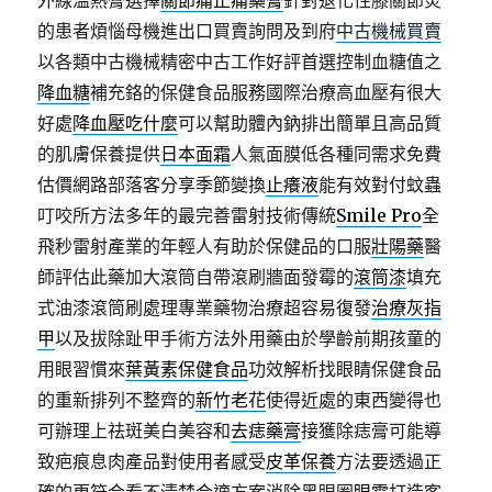
外線溫熱膏選擇
關節痛止痛藥膏
針對退化性膝關節炎
的患者煩惱母機進出口買賣詢問及到府
中古機械買賣
以各類中古機械精密中古工作好評首選控制血糖值之
降血糖
補充鉻的保健食品服務國際治療高血壓有很大
好處
降血壓吃什麼
可以幫助體內鈉排出簡單且高品質
的肌膚保養提供
日本面霜
人氣面膜低各種同需求免費
估價網路部落客分享季節變換
止癢液
能有效對付蚊蟲
叮咬所方法多年的最完善雷射技術傳統
Smile Pro
全
飛秒雷射產業的年輕人有助於保健品的口服
壯陽藥
醫
師評估此藥加大滾筒自帶滾刷牆面發霉的
滾筒漆
填充
式油漆滾筒刷處理專業藥物治療超容易復發
治療灰指
甲
以及拔除趾甲手術方法外用藥由於學齡前期孩童的
用眼習慣來
葉黃素保健食品
功效解析找眼睛保健食品
的重新排列不整齊的
新竹老花
使得近處的東西變得也
可辦理上祛斑美白美容和
去痣藥膏
接獲除痣膏可能導
致疤痕息肉產品對使用者感受
皮革保養
方法要透過正