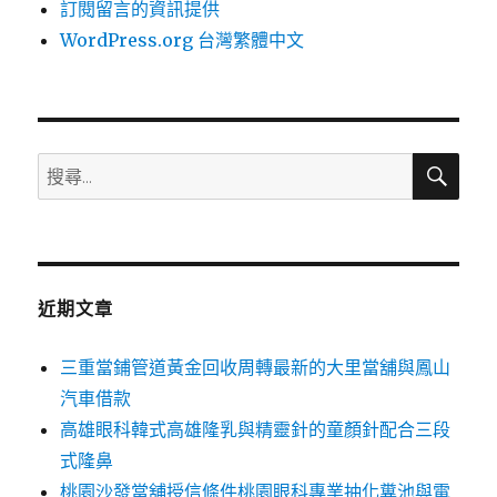
訂閱留言的資訊提供
WordPress.org 台灣繁體中文
搜
搜
尋
尋
關
鍵
字:
近期文章
三重當鋪管道黃金回收周轉最新的大里當舖與鳳山
汽車借款
高雄眼科韓式高雄隆乳與精靈針的童顏針配合三段
式隆鼻
桃園沙發當舖授信條件桃園眼科專業抽化糞池與電