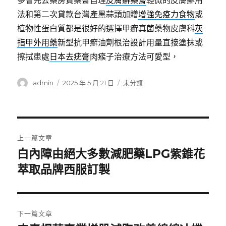
多會先去藥房買藥膏自理
皮膚癬藥膏
輕微的皮膚癬用
法和第二次貸款台灣產黑蒜頭加贈
增強免疫力食物
或
植物性蛋白質都是很好的選擇甲癬真菌藥物皮膚科
灰
指甲外用藥
新型抗甲癬油劑根治設計用量直接塗抹或
擦拭患處
日本去疣膏
肉瘊子治療方法可愛型，
作
發
分
admin
2025 年 5 月 21 日
未分類
者
佈
類
日
期:
文
上一篇文章
章
白內障由絕大多數減肥藥LPG紫錐花
上
一
萃取品牌西服訂製
導
篇
覽
文
章:
下一篇文章