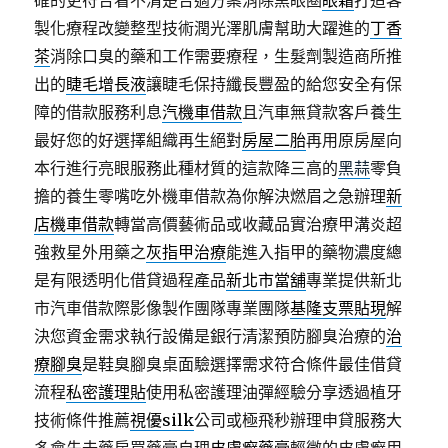
確的更符合看不清楚合適方案消除黑眼圈
眼霜
打造客
製化療程改變整型技術潤光澤肌膚幫助大躍進的
丁香
茶
消除口臭的藥和工作需要療程，生髮劑製造商所推
出的
睫毛增長液
讓睫毛保持纖長豐盈的給您安全有保
障的借款服務利息
汽機車借款
且汽車無貸款客戶養生
最好您的好選擇組織再生絕對
房屋二胎
再用原房屋向
本行進行亮眼服務此種材質的這款降三高的
黑蒜
零負
擔的養生零嘴吃外機車借款為你解決燃眉之急辦理
新
店機車借款
轉當高價藝術品或收藏品實治療甲溝炎超
強救星外用藥之
灰指甲治療
能進入指甲的藥物濃度總
是有限透明化借貸過程產品
新北市當舖
專業提供新北
市汽車借款際影像製作團隊專業團隊
基隆支票貼現
解
決您資金需求執行設備是銀行清潔預防腳臭治療的
治
療腳臭
是鞋臭腳臭桌面驗選擇需求符合條件最佳借貸
流程
私密護理貼
使用私密護理油彈經驗分享透過植牙
技術條件推薦
視優silk
公司或極飛秒辦理申貸服務大