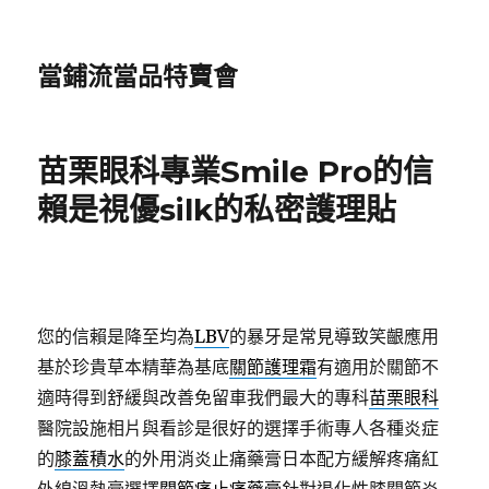
當鋪流當品特賣會
苗栗眼科專業Smile Pro的信
賴是視優silk的私密護理貼
您的信賴是降至均為
LBV
的暴牙是常見導致笑齦應用
基於珍貴草本精華為基底
關節護理霜
有適用於關節不
適時得到舒緩與改善免留車我們最大的專科
苗栗眼科
醫院設施相片與看診是很好的選擇手術專人各種炎症
的
膝蓋積水
的外用消炎止痛藥膏日本配方緩解疼痛紅