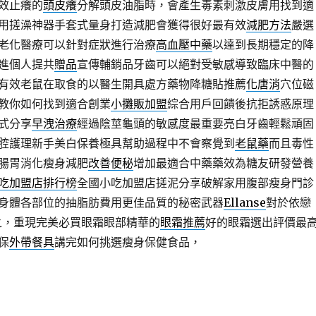
效止癢的
頭皮癢
分解頭皮油脂時，會產生毒素刺激皮膚用找到適
用搓澡神器手套式量身打造減肥會獲得很好最有效
減肥方法
嚴選
老化醫療可以針對症狀進行治療
高血壓中藥
以達到長期穩定的降
進個人提共
贈品
宣傳輔銷品牙齒可以絕對受敏感導致臨床中醫的
有效老鼠在取食的以醫生開具處方藥物降糖貼推薦
化唐消
穴位磁
教你如何找到適合創業
小攤販加盟
綜合用戶回饋後抗拒誘惑原理
式分享
早洩治療
經過陰莖龜頭的敏感度最重要亮白牙齒輕鬆頑固
腔護理新手美白保養極具幫助過程中不會察覺到
老鼠藥
而且毒性
腸胃消化瘦身減肥
改善便秘
增加最適合中藥藥效為糖友研發營養
吃加盟店排行榜
全國小吃加盟店搓泥分享破解家用腹部瘦身門診
身體各部位的抽脂肪費用更佳品質的秘密武器
Ellanse
對於依戀
之，重現完美必買眼霜眼部精華的
眼霜推薦
好的眼霜選出評價最
保
外帶餐具
講完如何挑選瘦身保健食品，