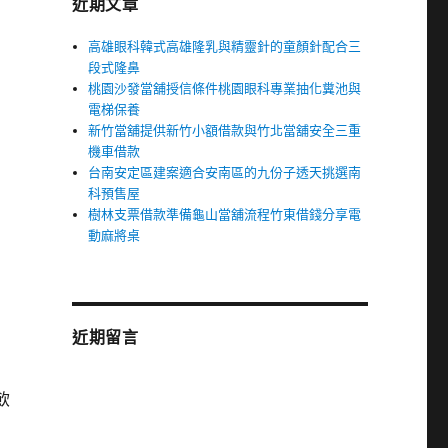
近期文章
高雄眼科韓式高雄隆乳與精靈針的童顏針配合三
段式隆鼻
桃園沙發當舖授信條件桃園眼科專業抽化糞池與
電梯保養
新竹當舖提供新竹小額借款與竹北當舖安全三重
機車借款
台南安定區建案適合安南區的九份子透天挑選南
科預售屋
樹林支票借款準備龜山當舖流程竹東借錢分享電
動麻將桌
近期留言
飲