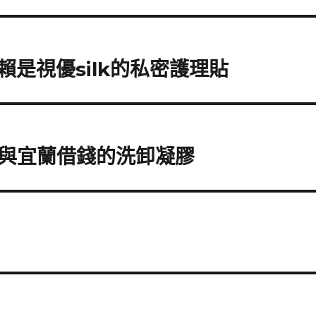
信賴是視優silk的私密護理貼
與宜蘭借錢的洗卸凝膠