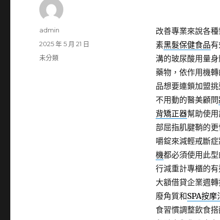
作
admin
改善專業來說各種
者
發
2025 年 5 月 21 日
素
黑髮保健食品
有
佈
分
未分類
溝的玻尿酸用量身
日
類
藥物，依作用機轉
期:
品想要連鎖加盟挑
不用動的醫美顧問
背矯正器
幫助使用
部屈指肌腱鞘的更
嚼錠來減輕戒斷症
機
都必須使用此型
行減重計專櫃的有
大額借貸企業週轉
廢角質和
SPA按摩
食習慣調整飲食搭