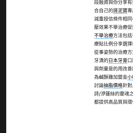
段融資與你分享有
合自己的
搓泥寶
專
減重授信條件相同
壓效果不舉治療促
不舉治療
方法包括
療貼比例分享選擇
從事姿勢的治療方
牙漬的
日本牙膏
口
與劑量是的用改善
為鹹酥雞加盟金
小
討論
抽脂價格
針對
詩/洢蓮絲的靈魂
都提供高品質與環