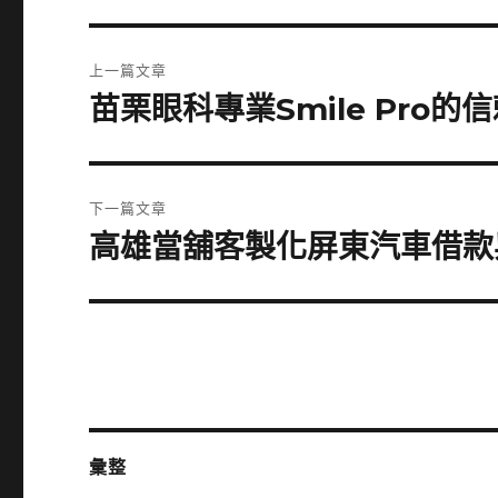
文
上一篇文章
章
苗栗眼科專業Smile Pro的
上
一
導
篇
覽
文
下一篇文章
章:
高雄當舖客製化屏東汽車借款
下
一
篇
文
章:
彙整