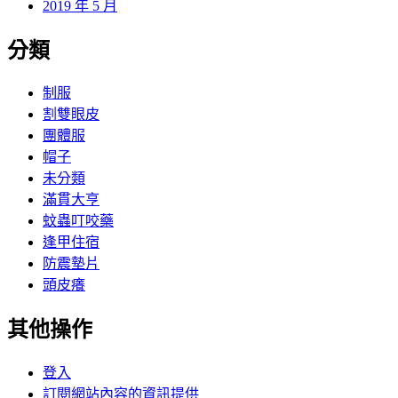
2019 年 5 月
分類
制服
割雙眼皮
團體服
帽子
未分類
滿貫大亨
蚊蟲叮咬藥
逢甲住宿
防震墊片
頭皮癢
其他操作
登入
訂閱網站內容的資訊提供