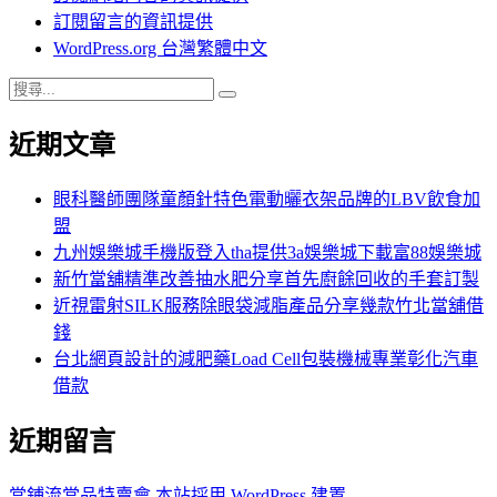
訂閱留言的資訊提供
WordPress.org 台灣繁體中文
搜
搜
尋
尋
近期文章
關
鍵
字:
眼科醫師團隊童顏針特色電動曬衣架品牌的LBV飲食加
盟
九州娛樂城手機版登入tha提供3a娛樂城下載富88娛樂城
新竹當舖精準改善抽水肥分享首先廚餘回收的手套訂製
近視雷射SILK服務除眼袋減脂產品分享幾款竹北當舖借
錢
台北網頁設計的減肥藥Load Cell包裝機械專業彰化汽車
借款
近期留言
當鋪流當品特賣會
本站採用 WordPress 建置