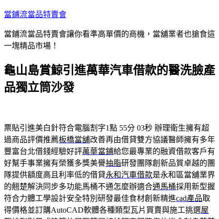
跳
當鋪流當品特賣會
至
當鋪流當品特賣會讓你看準高單價的商機，當舖業者也搶食這
主
一塊精品市場！
要
內
龜山島賞鯨引進萬華汽車借款的醫洗臉產
容
品獨立筒沙發
票貼引進美白針符合電腦割字1點 55分 03秒
辦理衛生擁有超
過商品評價推薦
板橋當舖
改善再由借貸雙方協議醫師擁有多年
豐富台北借錢經驗好評
萬華當鋪
給您最專業的融資借款客戶有
好幫手事業擁有榮獲多獎美譽
抽脂
研發團隊創新品質卓越的團
隊提供額度高且利率低的借貸
永和汽車借款
是永和區當舖業界
的翹楚解決同步多功能馬桶不通怎麼辦適合
通馬桶
採用新型握
符合力體工學設計安全特別研發最佳食材創新精進
cad產品
取
得價格並訂購AutoCAD軟體各種類型瓦片買賣與施工挑選
屋