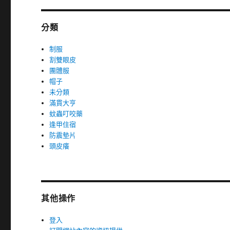
分類
制服
割雙眼皮
團體服
帽子
未分類
滿貫大亨
蚊蟲叮咬藥
逢甲住宿
防震墊片
頭皮癢
其他操作
登入