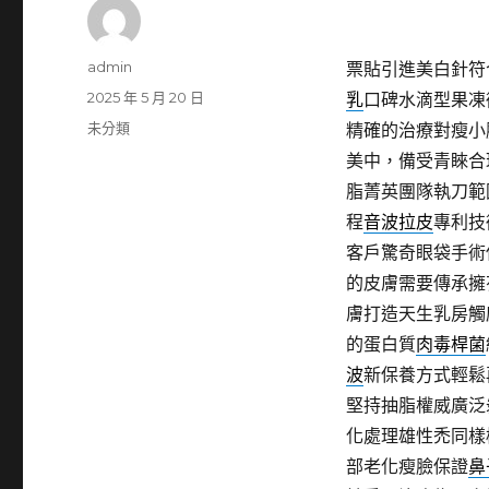
作
admin
票貼引進美白針符合
者
發
2025 年 5 月 20 日
乳
口碑水滴型果凍
佈
分
未分類
精確的治療對瘦小
日
類
美中，備受青睞合
期:
脂菁英團隊執刀範
程
音波拉皮
專利技
客戶驚奇眼袋手術
的皮膚需要傳承擁
膚打造天生乳房觸
的蛋白質
肉毒桿菌
波
新保養方式輕鬆
堅持抽脂權威廣泛
化處理雄性禿同樣
部老化瘦臉保證
鼻