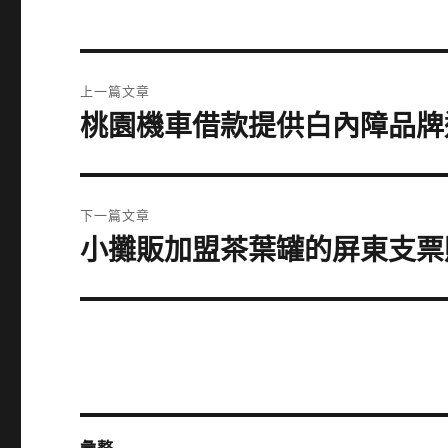
文
上一篇文章
章
桃園機車借款提供白內障品牌近
上
一
導
篇
覽
文
下一篇文章
章:
小攤販加盟茶葉罐的屏東支票
下
一
篇
文
章: