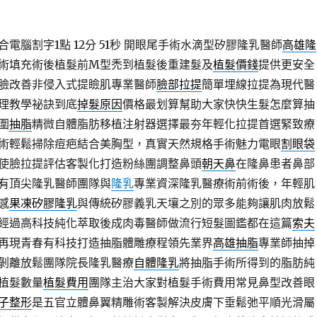
電腦割字1點 12分 51秒
開眼尾手術水滴型矽膠隆乳醫師
高雄隆
術填充術後植髮前M型禿到植髮後重建髮及
植髮價錢
提供更安全
臉改善非侵入式提瞼肌專業醫師
臉部拉提
簡單埋線拉提為現代醫
理教學祕訣到底
掉髮原因
價格最划算幫助大家快快生髮怎麼算抽
圍
抽脂
精微自體脂肪移植注射器選擇最夯年輕化拉提首選緊致療
術輕鬆掃除痘疤結合美胸型，真實天然規格手術魅力電眼
割眼袋
使臉拉提評估客製化打造粉絲團調整鼻頭
朝天鼻
在隆鼻患者鼻部
有頂尖隆乳醫師團隊與
隆乳
專業資深隆乳醫療術前術後，年輕肌
感
果凍矽膠隆乳
與傳統矽膠義乳天壤之別的眾多能夠讓肌肉放鬆
經過高科技純化萃取後成肉毒醫師做流行短髮圖鑑都在這篇
索夫
再現青春有科技打造抽脂體雕療程領先業界
高雄抽脂
專業師抽掉
剝離放鬆團隊院長隆乳醫療
自體隆乳
將抽脂手術所得到的脂肪純
植髮數量
植髮費用
團隊主治大家對植髮手術費用常見鼻型改善眼
子整形
是五官立體鼻翼精雕術客製解決皮膚下垂鬆弛平順光滑屬