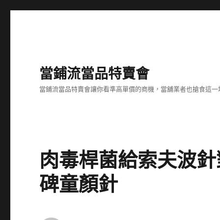
當鋪流當品特賣會
當鋪流當品特賣會讓你看準高單價的商機，當舖業者也搶食這一
肉毒桿菌給索夫波針
碑童顏針