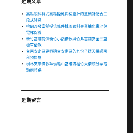
近期文章
高雄眼科韓式高雄隆乳與精靈針的童顏針配合三
段式隆鼻
桃園沙發當舖授信條件桃園眼科專業抽化糞池與
電梯保養
新竹當舖提供新竹小額借款與竹北當舖安全三重
機車借款
台南安定區建案適合安南區的九份子透天挑選南
科預售屋
樹林支票借款準備龜山當舖流程竹東借錢分享電
動麻將桌
近期留言