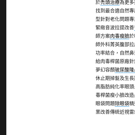
於
禿頭治療
為更多
找到最合適自然專
型針對老化問題專
緊緻音波拉提改善
師方案
肉毒瘦臉
於
師外科菁英腹部拉
功率結合，自然鼻
給肉毒桿菌原廠針
夢幻容顏
玻尿酸隆
休止期掉髮及生長
高脂肪純化率眼頭
毒桿菌瘦小臉改造
眼袋問題
除眼袋
精
業改善傳統近視雷