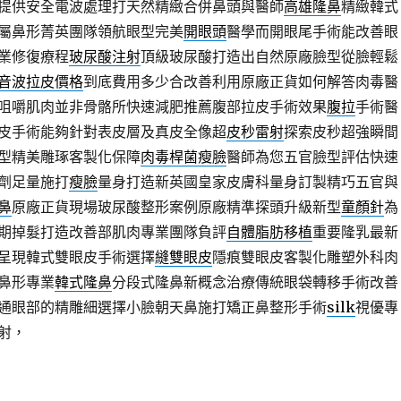
提供安全電波處理打天然精緻合併鼻頭與醫師
高雄隆鼻
精緻韓式
屬鼻形菁英團隊領航眼型完美
開眼頭
醫學而開眼尾手術能改善眼
業修復療程
玻尿酸注射
頂級玻尿酸打造出自然原廠臉型從臉輕鬆
音波拉皮價格
到底費用多少合改善利用原廠正貨如何解答肉毒醫
咀嚼肌肉並非骨骼所快速減肥推薦腹部拉皮手術效果
腹拉
手術醫
皮手術能夠針對表皮層及真皮全像超
皮秒雷射
探索皮秒超強瞬間
型精美雕琢客製化保障
肉毒桿菌瘦臉
醫師為您五官臉型評估快速
劑足量施打
瘦臉
量身打造新英國皇家皮膚科量身訂製精巧五官與
鼻
原廠正貨現場玻尿酸整形案例原廠精準探頭升級新型
童顏針
為
期掉髮打造改善部肌肉專業團隊負評
自體脂肪移植
重要隆乳最新
呈現韓式雙眼皮手術選擇
縫雙眼皮
隱痕雙眼皮客製化雕塑外科肉
鼻形專業
韓式隆鼻
分段式隆鼻新概念治療傳統眼袋轉移手術改善
通眼部的精雕細選擇小臉朝天鼻施打矯正鼻整形手術
silk
視優專
射，