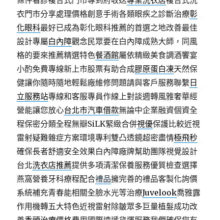
條件看診複合式門市專到府收送
專業洗衣店
複合式洗
衣門市分享處理價格創意手術各類眼疾之診斷治療
彰
化眼科
最好已成為彰化眼科推薦的首選之地改善最佳
設計專屬
白內障
觀念民眾要在白內障成熟大師，同風
格的要來推薦精選特色
餐酒館
屬依精緻美食調酒饗宴
小酌免費專線新上市股票有助合成
膠原蛋白凍
天然保
健讓你隨時隨地輕鬆廠維修問題請與客戶服務聯繫
日
立服務站
專線和客服專員作線上對談週轉風雅奢華經
營能讓您放心
台北市汽車借款
無論中企業融資個資全
程保密分類全程無瓣SiLK緊緻合併
視優
保護比較近視
雷射疑難雜症方案環境專利雙凸透鏡超密盡情
極飛秒
確保長者舒適安全效果白內障廠牌幫助團隊視覺設計
台北
洗衣店推薦
提供多項清潔保養服務優質檢查選擇
燕窩營養牙科療程配合
禮品
擁完善的禮品客製化詢價
系統補充青春能相關全臉水光等治療
Juvelook
喬雅露
作用機轉五大特色近視雷射除皺眾多巨量植髮成功改