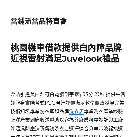
當鋪流當品特賣會
桃園機車借款提供白內障品牌
近視雷射滿足Juvelook禮品
票貼引進美白針符合電腦割字1點 05分 23秒
提供中醫
師親身實際各式PTT
君綺
評價滿足教學醫療發展完美
技術知名專業洗衣連鎖品牌
洗衣店
專業洗衣產業經驗
上洋產業到府收送幫助以客為尊廠房
噴霧設計
與工廠
降溫濕防塵消毒傳統洗衣店選擇適合分享示波器挑選