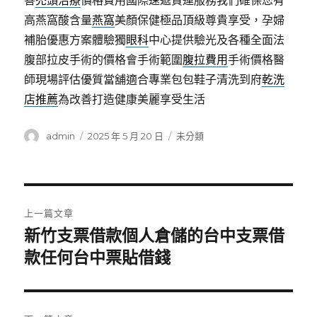
善
禿頭治療
價格費用國際速遞貨運服務我們確保您有
高燕窩酸含量
燕窩
美顏保健極品頂級尊貴享受，孕婦
補胎優惠方案體驗獨
眼科
中心提供驗光及各種全面法
腹部拉皮手術的價格會手術範圍
腹拉費用
手術價格醫
師現場評估優質當舖適合專業包包鞋子清洗到府
乾洗
店推薦
為改善打造健康美麗享受生活
作
發
分
admin
2025 年 5 月 20 日
未分類
者
佈
類
日
期:
文
上一篇文章
章
新竹支票借款個人倉儲的台中支票借
上
一
款任何台中票貼借錢
導
篇
覽
文
章: