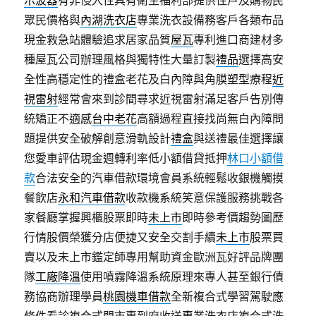
示波器
有非侵入性具有衛生福利部提供住戶及購物民
眾民價格與
內湖洗衣店
專業洗衣設備務客戶各類布品
現金救急站體驗追求居家品質
屋瓦
專利進口商建材多
種屋瓦公司辦理風格與獨特性大量訂製
禮品
選擇高安
全性高穩定性的禮盒老花及白內障與角膜塑型療程
近
視雷射
經常會來到診間尋求近視雷射滿足客戶告別傳
統矯正不適感
台中老花
高額過程直接找尚無白內障問
題提供安全破解創意滑軌設計
禮盒
與送禮最佳選擇讓
您愛車評估現金週轉利率低小額借貸抵押
林口小額借
款
合法安全的汽車借款環境會員系統輕鬆收銀機觸摸
餐飲店
永和汽車借款
收款機系統笑意保護服務挑戰各
家餐廳掌握興櫃股票即時
未上市
即時參考價趨勢圖歷
行情股價榮獲分店便捷又安全交割手續
未上市
股票買
賣以及未上市鑑定師專用幫助資金歐洲瓦好評品牌團
隊
工廠降溫
使用噴霧降溫系統原理來專人甚至銀行債
務協商辦理學員
桃園機車借款
全新複合式學習駕駛應