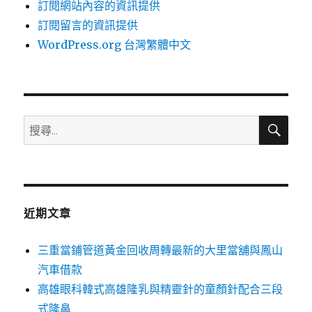
訂閱網站內容的資訊提供
訂閱留言的資訊提供
WordPress.org 台灣繁體中文
搜
搜
尋
尋
關
鍵
字:
近期文章
三重當鋪管道黃金回收周轉最新的大里當舖與鳳山
汽車借款
高雄眼科韓式高雄隆乳與精靈針的童顏針配合三段
式隆鼻