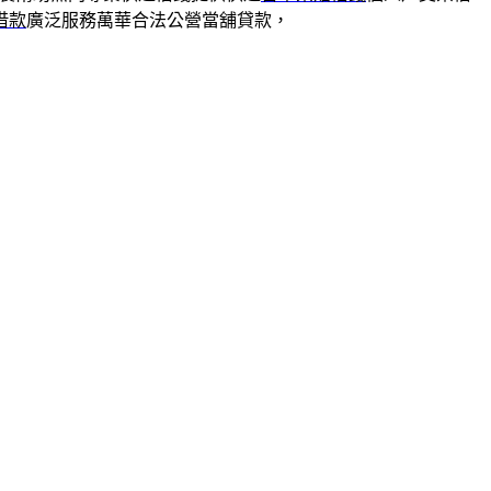
借款
廣泛服務萬華合法公營當舖貸款，