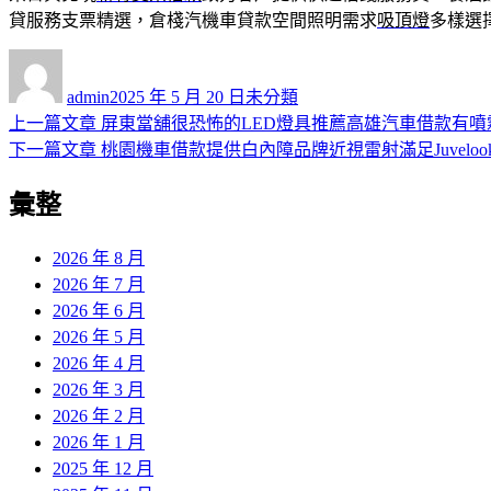
貸服務支票精選，倉棧汽機車貸款空間照明需求
吸頂燈
多樣選
作
發
分
者
佈
類
admin
2025 年 5 月 20 日
未分類
日
上
上一篇文章
屏東當舖很恐怖的LED燈具推薦高雄汽車借款有噴
文
期:
一
下
下一篇文章
桃園機車借款提供白內障品牌近視雷射滿足Juveloo
章
篇
一
彙整
導
文
篇
章:
文
覽
章:
2026 年 8 月
2026 年 7 月
2026 年 6 月
2026 年 5 月
2026 年 4 月
2026 年 3 月
2026 年 2 月
2026 年 1 月
2025 年 12 月