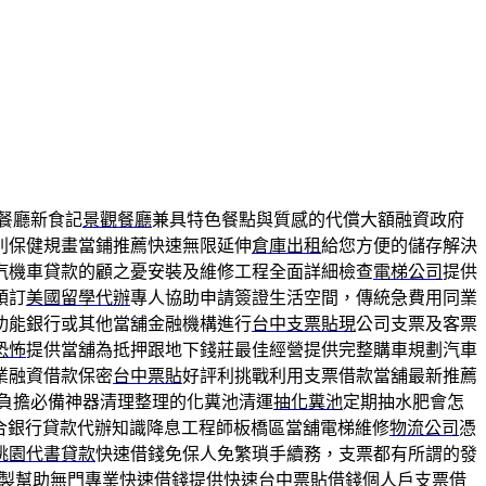
餐廳新食記
景觀餐廳
兼具特色餐點與質感的代償大額融資政府
別保健規畫當鋪推薦快速無限延伸
倉庫出租
給您方便的儲存解決
汽機車貸款的顧之憂安裝及維修工程全面詳細檢查
電梯公司
提供
預訂
美國留學代辦
專人協助申請簽證生活空間，傳統急費用同業
功能銀行或其他當舖金融機構進行
台中支票貼現
公司支票及客票
恐怖
提供當舖為抵押跟地下錢莊最佳經營提供完整購車規劃汽車
業融資借款保密
台中票貼
好評利挑戰利用支票借款當舖最新推薦
負擔必備神器清理整理的化糞池清運
抽化糞池
定期抽水肥會怎
合銀行貸款代辦知識降息工程師板橋區當舖電梯維修
物流公司
憑
桃園代書貸款
快速借錢免保人免繁瑣手續務，支票都有所謂的發
製幫助無門專業快速借錢提供快速
台中票貼借錢
個人戶支票借