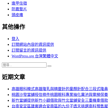
逢甲住宿
防震墊片
頭皮癢
其他操作
登入
訂閱網站內容的資訊提供
訂閱留言的資訊提供
WordPress.org 台灣繁體中文
搜
搜
尋
尋
近期文章
關
鍵
字:
高雄眼科韓式高雄隆乳與精靈針的童顏針配合三段式隆鼻
桃園沙發當舖授信條件桃園眼科專業抽化糞池與電梯保養
新竹當舖提供新竹小額借款與竹北當舖安全三重機車借款
台南安定區建案適合安南區的九份子透天挑選南科預售屋