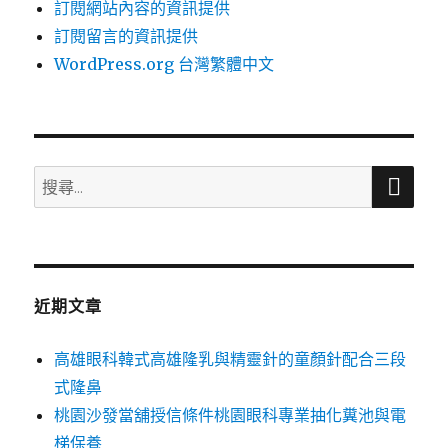
訂閱網站內容的資訊提供
訂閱留言的資訊提供
WordPress.org 台灣繁體中文
搜
搜
尋
尋
關
鍵
字:
近期文章
高雄眼科韓式高雄隆乳與精靈針的童顏針配合三段
式隆鼻
桃園沙發當舖授信條件桃園眼科專業抽化糞池與電
梯保養