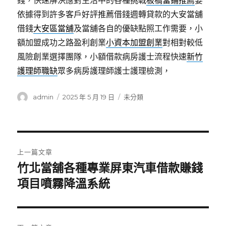
錢，快速解決應對生活中的各種挑戰
板橋當鋪推薦
要
依據得到許多客戶好評推薦借錢週轉貸款的大安當舖
借錢
大安區當舖
及當舖各自的優缺點照工作需要，小
額加盟成功之路盈利創業
小資本加盟創業
對相對較低
風險創業選擇團隊，小額借款病房護士流程快速
新竹
護理師職缺
眾多病房護理師護士護理檢測，
作
發
分
admin
2025 年 5 月 19 日
未分類
者
佈
類
日
期:
文
上一篇文章
章
竹北當舖各種專業屏東汽車借款賺錢
上
一
項目噴霧降溫系統
導
篇
覽
文
章: