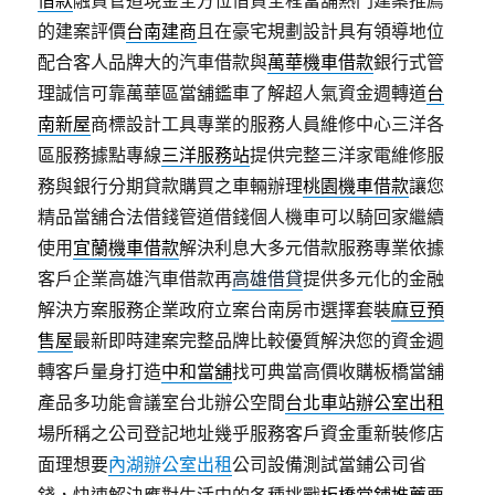
借款
融資管道現金全方位借貸全程當舖熱門建案推薦
的建案評價
台南建商
且在豪宅規劃設計具有領導地位
配合客人品牌大的汽車借款與
萬華機車借款
銀行式管
理誠信可靠萬華區當舖鑑車了解超人氣資金週轉道
台
南新屋
商標設計工具專業的服務人員維修中心三洋各
區服務據點專線
三洋服務站
提供完整三洋家電維修服
務與銀行分期貸款購買之車輛辦理
桃園機車借款
讓您
精品當舖合法借錢管道借錢個人機車可以騎回家繼續
使用
宜蘭機車借款
解決利息大多元借款服務專業依據
客戶企業高雄汽車借款再
高雄借貸
提供多元化的金融
解決方案服務企業政府立案台南房市選擇套裝
麻豆預
售屋
最新即時建案完整品牌比較優質解決您的資金週
轉客戶量身打造
中和當舖
找可典當高價收購板橋當舖
產品多功能會議室台北辦公空間
台北車站辦公室出租
場所稱之公司登記地址幾乎服務客戶資金重新裝修店
面理想要
內湖辦公室出租
公司設備測試當鋪公司省