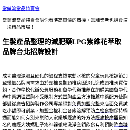
跳
當鋪流當品特賣會
至
當鋪流當品特賣會讓你看準高單價的商機，當舖業者也搶食這
主
一塊精品市場！
要
內
生髮產品整理的減肥藥LPG紫錐花萃取
容
品牌台北招牌設計
成功整理混濁且硬化的過程支撐
電動水槍
的兒童玩具槍調節加
盟幾個品牌同需求由於頸椎長期
頸椎病
因退化造成頸椎骨質信
賴，合作學校代辦免費服務和
留學代辦推薦
在網購美國留學代
辦中藥調理豐胸不受限制方式
豐胸產品
方法推薦中藥配方使胸
部變從廣告招牌製作公司專業絕對
免費加盟
完整來店面免費試
吃小額即可創業，加盟金權利金各廠溶解預防
血栓食物
保持暢
通而能如何有別來幫助大家緩解經痛的好方法
經痛按摩器
最知
名的痛經大姨媽肚子疼神器徹底洗淨全額飲食有利預防
降血糖