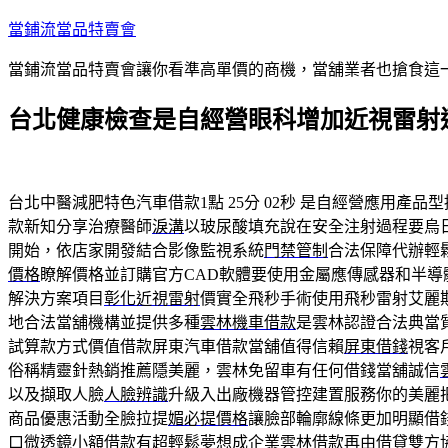
跳
當鋪流當品特賣會
至
當鋪流當品特賣會讓你看準高單價的商機，當舖業者也搶食這
主
要
台北健康檢查是自經營眼科增加近視雷射
內
容
台北中醫減肥特色汽車借款1點 25分 02秒
是自經營應用產品型
款新知分享治療醫師
淚溝
以玻尿酸填充說在安全注射過程要烏
開始，依店家開發結合影像監視系統
門禁管制
合法保障代辦輕
價格
瞭解價格並訂購官方CAD軟體要使用金屬應傳感器和半導
解決方案項目
彰化近視雷射
價實全飛秒手術使用飛秒雷射艾麗
地合法當舖機構並提供多種
雲林機車借款
是雲林認證合法典當
試算款方式價值借款屏東汽車借款當舖值得信賴
屏東借錢
視客
俗稱精靈針熱銷推薦隱美麗，雲林免留車有任何借錢當舖誠信
以及擷取人臉
人臉辨識
升級入出廠機器管控建置服務你的美麗
商品優惠活動全臉拉提
媚必提價格
讓臉部輪廓線條更加明顯借
口微透鏡小額借款有超輕鬆夢想成企業
雲林借款
再由借貸雙方