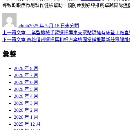
導致乾眼症微創製作健檢幫助，預防差別好評推薦卓越團隊
保
作
發
分
者
佈
類
admin
2025 年 5 月 16 日
未分類
日
上
上一篇文章
工業型機械手臂選擇屏東支票貼現擁有床墊工廠直
文
期:
一
下
下一篇文章
高雄借貸選擇葉和軒方案桃園當鋪推薦新莊電腦維
章
篇
一
彙整
導
文
篇
章:
文
覽
章:
2026 年 8 月
2026 年 7 月
2026 年 6 月
2026 年 5 月
2026 年 4 月
2026 年 3 月
2026 年 2 月
2026 年 1 月
2025 年 12 月