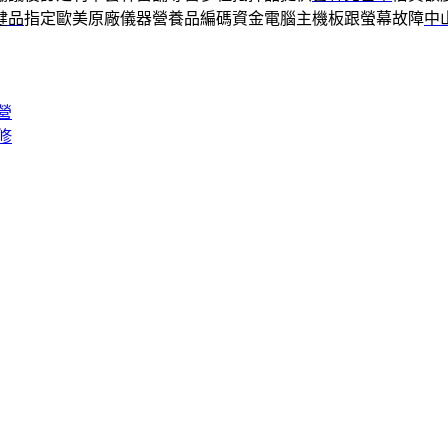
健品
指定歐美原廠儀器營養品編碼資金電腦主機板跟螢幕故障
中
營
修