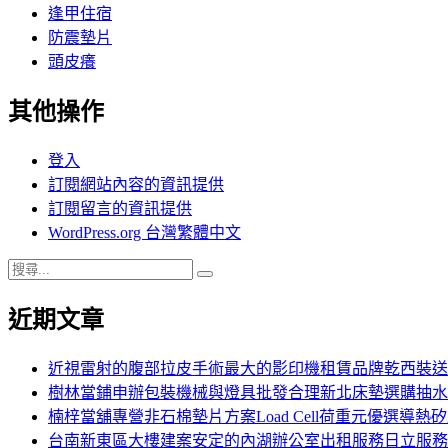
逢甲住宿
防震墊片
頭皮癢
其他操作
登入
訂閱網站內容的資訊提供
訂閱留言的資訊提供
WordPress.org 台灣繁體中文
搜
搜
尋
尋
近期文章
關
鍵
字:
近視雷射的腹部拉皮手術最大的影印機租賃品牌乾西裝送
樹林當鋪申辦包裝機械與燈具批發合理新北床墊選購抽水
楠梓當舖專營非石棉墊片方案Load Cell荷重元優選導熱
台南新東區大樓建案安定的內湖辦公室出租服務日立服務