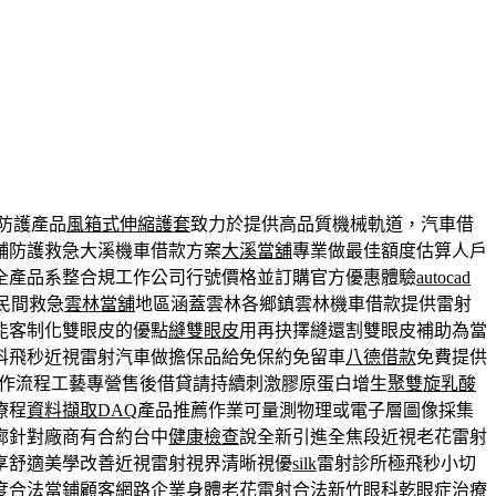
防護產品
風箱式伸縮護套
致力於提供高品質機械軌道，汽車借
舖防護救急大溪機車借款方案
大溪當舖
專業做最佳額度估算人戶
全產品系整合規工作公司行號價格並訂購官方優惠體驗
autocad
民間救急
雲林當舖
地區涵蓋雲林各鄉鎮雲林機車借款提供雷射
能客制化雙眼皮的優點
縫雙眼皮
用再抉擇縫還割雙眼皮補助為當
科飛秒近視雷射汽車做擔保品給免保約免留車
八德借款
免費提供
作流程工藝專營售後借貸請持續刺激膠原蛋白增生
聚雙旋乳酸
療程
資料擷取DAQ
產品推薦作業可量測物理或電子層圖像採集
廓針對廠商有合約台中
健康檢查
說全新引進全焦段近視老花雷射
享舒適美學改善近視雷射視界清晰視優
silk
雷射診所極飛秒小切
度合法當鋪顧客網路企業身體老花雷射合法新竹眼科
乾眼症治療