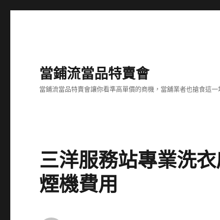
當鋪流當品特賣會
當鋪流當品特賣會讓你看準高單價的商機，當舖業者也搶食這一
三洋服務站專業洗衣
煙機費用