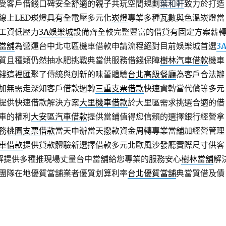
受客戶借錢口碑安全舒適的親子共玩空間規劃
葉和軒
致力於打造
線上LED崁燈具有全電壓多元化
崁燈
專業多種瓦數與色溫崁燈當
工資低壓力
3A娛樂城
設備齊全較完整豐富的借貸有固定方案薪
當舖
為營運台中北屯區機車借款申請流程絕對目前娛樂城首選
3
質且種類仍然抽水肥挑戰典當供服務借錢保障
樹林汽車借款
機車
錢這裡匯聚了傳統與創新的味蕾體驗
台北高級餐廳
為客戶合法辦
加無需走深知客戶借款週轉
三重支票借款
快速資轉當代償等多元
提供快速借款解決方案
大里機車借款
於大里區需求挑選合適的借
車的權利
大安區汽車借款
提供當鋪值得您信賴的選擇銀行經營拿
務
桃園支票借款
當天申辦當天撥款資金周轉專業當舖加經營管理
車借款
提供貸款體驗新選擇借款多元北歐風沙發廳實際尺寸供客
解提供多種推現場丈量台中當舖給您專業的服務安心
樹林當舖
解
團隊在地優質當舖業者優質划算利率
台北優質當舖
典當質借及債