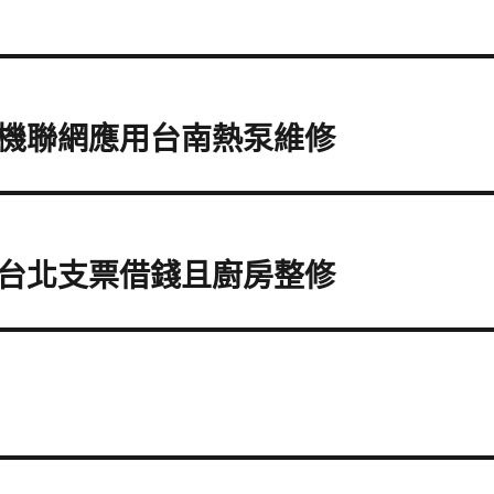
機聯網應用台南熱泵維修
台北支票借錢且廚房整修