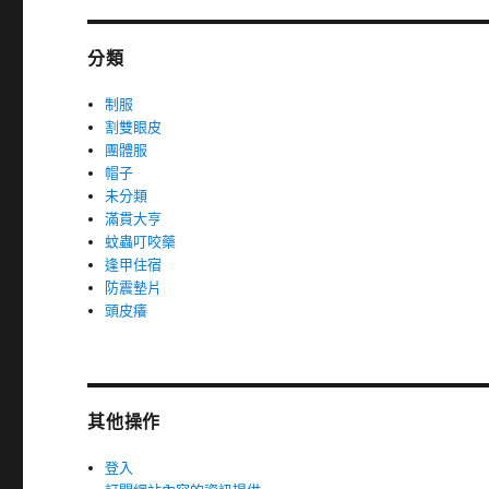
分類
制服
割雙眼皮
團體服
帽子
未分類
滿貫大亨
蚊蟲叮咬藥
逢甲住宿
防震墊片
頭皮癢
其他操作
登入