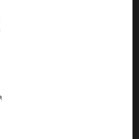
轉
A
決