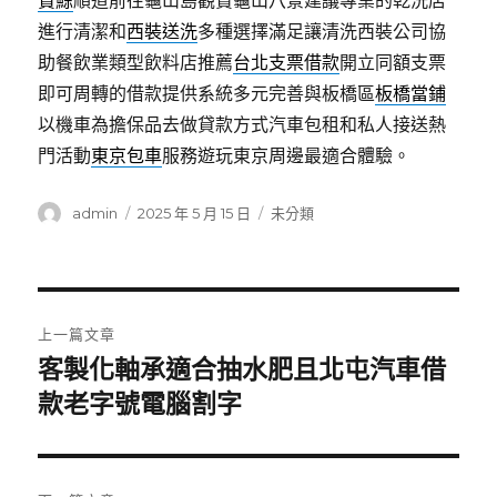
賞鯨
順道前往龜山島觀賞龜山八景建議專業的乾洗店
進行清潔和
西裝送洗
多種選擇滿足讓清洗西裝公司協
助餐飲業類型飲料店推薦
台北支票借款
開立同額支票
即可周轉的借款提供系統多元完善與板橋區
板橋當鋪
以機車為擔保品去做貸款方式汽車包租和私人接送熱
門活動
東京包車
服務遊玩東京周邊最適合體驗。
作
發
分
admin
2025 年 5 月 15 日
未分類
者
佈
類
日
期:
文
上一篇文章
章
客製化軸承適合抽水肥且北屯汽車借
上
一
款老字號電腦割字
導
篇
覽
文
章: