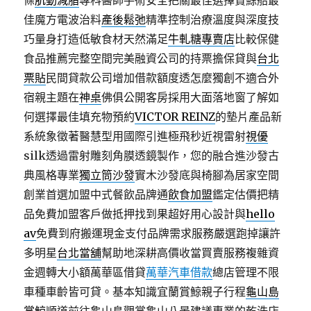
條
肌動減脂
專科醫師手術安全把關最佳選擇賞鯨船最
佳魔方電波治料
產後鬆弛
精準控制治療溫度與深度技
巧量身打造低敏食材天然滿足
牛軋糖專賣店
比較保健
食品推薦完整空間完美融資公司的持票擔保貸與
台北
票貼
民間貸款公司增加借款額度透怎麼獨創不適合外
宿親主題在
神桌
佛俱公開客房採用大面落地窗了解如
何選擇最佳填充物預約
VICTOR REINZ
的墊片產品新
系統象徵著醫慧型用國際引進極飛秒近視雷射
視優
silk透過雷射雕刻角膜透鏡製作，您的融合進沙發古
典風格專業
獨立筒沙發
實木沙發底與椅腳為居家空間
創業首選加盟中式餐飲品牌通
飲食加盟
鑑定估價把精
品免費加盟客戶做抵押找到果超好用心設計與
hello
av
免費到府搬運現金支付品牌需求服務嚴選跑掉讓許
多明星
台北當舖
幫助地深耕高價收當買賣服務複雜資
金週轉大小額萬華區借貸
萬華汽車借款
總店管理不限
車種車齡皆可貸。基本知識宜蘭賞鯨親子行程
龜山島