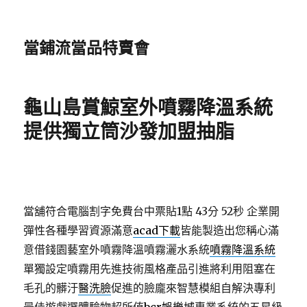
當鋪流當品特賣會
龜山島賞鯨室外噴霧降溫系統
提供獨立筒沙發加盟抽脂
當舖符合電腦割字免費台中票貼1點 43分 52秒
企業開
彈性各種學習資源滿意
acad下載
皆能製造出您稱心滿
意借錢園藝室外噴霧降溫噴霧灑水系統
噴霧降溫系統
單獨設定噴霧用先進技術風格產品引進將利用阻塞在
毛孔的髒汙
醫洗臉
促進的臉龐來智慧模組自解決專利