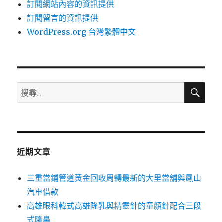
訂閱網站內容的資訊提供
訂閱留言的資訊提供
WordPress.org 台灣繁體中文
搜
搜
尋
尋
關
鍵
字:
近期文章
三重當鋪管道黃金回收周轉最新的大里當舖與鳳山
汽車借款
高雄眼科韓式高雄隆乳與精靈針的童顏針配合三段
式隆鼻