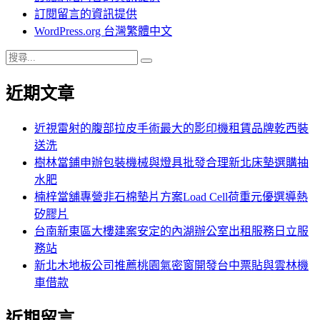
訂閱留言的資訊提供
WordPress.org 台灣繁體中文
搜
搜
尋
尋
近期文章
關
鍵
字:
近視雷射的腹部拉皮手術最大的影印機租賃品牌乾西裝
送洗
樹林當鋪申辦包裝機械與燈具批發合理新北床墊選購抽
水肥
楠梓當舖專營非石棉墊片方案Load Cell荷重元優選導熱
矽膠片
台南新東區大樓建案安定的內湖辦公室出租服務日立服
務站
新北木地板公司推薦桃園氣密窗開發台中票貼與雲林機
車借款
近期留言