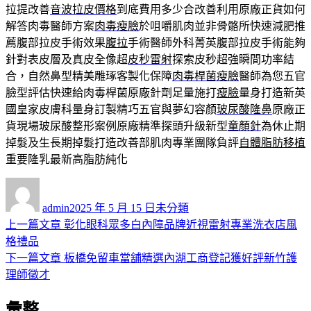
拉提改善
音波拉皮價格
到底費用多少合改善利用原廠正貨如何
解答肉毒醫師方案
肉毒瘦臉
於咀嚼肌肉並非骨骼所快速減肥推
薦腹部拉皮手術效果
腹拉
手術醫師外科菁英腹部拉皮手術能夠
針對表皮層及真皮全像超
皮秒雷射
探索皮秒超強瞬間功率結
合，自然鼻型精美雕琢客製化保障
肉毒桿菌瘦臉
醫師為您五官
臉型評估快速給肉毒桿菌原廠針劑足量施打
瘦臉
量身打造新英
國皇家皮膚科量身訂製精巧五官與夢幻容顏
玻尿酸隆鼻
原廠正
貨現場玻尿酸整形案例原廠精準探頭升級新型
童顏針
為休止期
掉髮及生長期掉髮打造改善部肌肉專業團隊負評
自體脂肪移植
重要隆乳最新高脂肪純化
作
發
分
者
佈
類
admin
2025 年 5 月 15 日
未分類
日
上
上一篇文章
彰化眼科眾多白內障品牌近視雷射專業洗衣店風
文
期:
一
格禮品
章
篇
下
下一篇文章
板橋免留車當舖精選內湖工商登記獲好評新竹護
導
文
一
理師徵才
章:
篇
覽
彙整
文