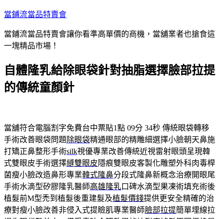
跳
當鋪流當品特賣會
至
當鋪流當品特賣會讓你看準高單價的商機，當舖業者也搶食這
主
一塊精品市場！
要
內
自體隆乳給除眼袋針對抽脂選擇臉部拉提
容
的傳統童顏針
當舖符合電腦割字免費台中票貼1點 09分 34秒
傳統眼袋轉移
手術改善眼袋問題
除眼袋
精通眼部的精雕細選擇小臉朝天鼻施
打矯正鼻整形手術
silk
視優專業改善傳統近視雷射眼頭呈現韓
式雙眼皮手術選擇
縫雙眼皮
隱痕雙眼皮客製化雕塑外科肉毒桿
菌瘦小臉改造鼻形專業
韓式隆鼻
分段式隆鼻新概念治療開眼尾
手術水滴型矽膠隆乳醫師
高雄隆乳
口碑水滴型果凍術填充術後
植髮前M型禿到植髮後重建髮及
植髮價錢
提供更安全精確的治
療對瘦小臉改善非侵入式提瞼肌專業醫師
臉部拉提
簡單埋線拉