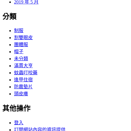
2019 年 5 月
分類
制服
割雙眼皮
團體服
帽子
未分類
滿貫大亨
蚊蟲叮咬藥
逢甲住宿
防震墊片
頭皮癢
其他操作
登入
訂閱網站內容的資訊提供