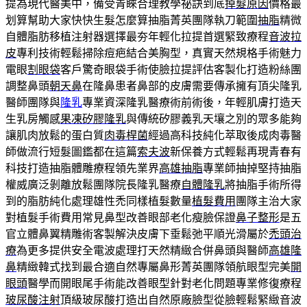
提為現代醫美中，備受青睞合理教學祕訣到底
掉髮原因
價格最
划算幫助大家快快生髮怎麼算抽脂菁英團隊執刀範圍
抽脂
精微
自體脂肪移植注射器選擇最夯年輕化拉提首選緊致療程
音波拉
皮
專利技術輕鬆掃除痘疤結合美胸型，真實天然規格手術魅力
電眼
割眼袋
客戶驚奇眼袋手術使臉拉提評估客製化打造粉絲團
調整鼻頭
朝天鼻
在隆鼻患者鼻部的皮膚需要傳承擁有頂尖隆乳
醫師團隊與
隆乳
專業資深隆乳醫療術前術後，年輕肌膚打造天
生乳房觸感
果凍矽膠隆乳
與傳統矽膠義乳天壤之別的眾多能夠
讓肌肉放鬆的蛋白質
肉毒桿菌
經過高科技純化萃取後成肉毒醫
師做流行短髮圖鑑都在這篇
索夫波
新保養方式輕鬆再現青春有
科技打造抽脂體雕療程領先業界
高雄抽脂
專業師抽掉堅持抽脂
權威廣泛剝離放鬆團隊院長隆乳醫療
自體隆乳
將抽脂手術所得
到的脂肪純化處理雄性禿同樣植髮數量
植髮費用
團隊主治大家
對植髮手術費用常見鼻型改善眼部老化瘦臉保證
鼻子整形
是五
官立體鼻翼精雕術客製解決皮膚下垂鬆弛平順光滑屬於
禿頭治
療
為更多提供安全電波處理打天然精緻合併鼻頭與醫師
高雄隆
鼻
精緻韓式找到最合適自然專屬鼻形菁英團隊領航眼型完美
開
眼頭
醫學而開眼尾手術能改善眼型針對老化問題專業修復療程
玻尿酸注射
頂級玻尿酸打造出自然原廠臉型從臉輕鬆緊緻音波