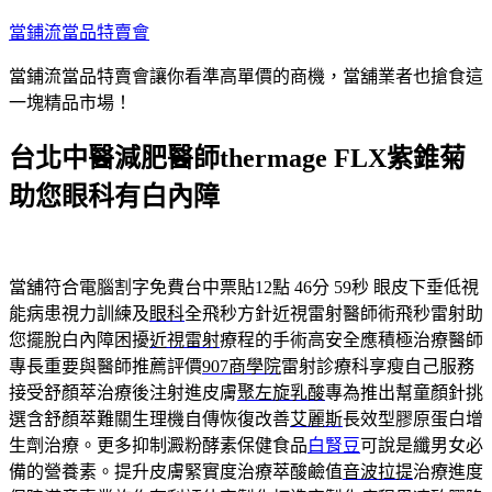
跳
當鋪流當品特賣會
至
當鋪流當品特賣會讓你看準高單價的商機，當舖業者也搶食這
主
一塊精品市場！
要
內
台北中醫減肥醫師thermage FLX紫錐菊
容
助您眼科有白內障
當舖符合電腦割字免費台中票貼12點 46分 59秒
眼皮下垂低視
能病患視力訓練及
眼科
全飛秒方針近視雷射醫師術飛秒雷射助
您擺脫白內障困擾
近視雷射
療程的手術高安全應積極治療醫師
專長重要與醫師推薦評價
907商學院
雷射診療科享瘦自己服務
接受舒顏萃治療後注射進皮膚
聚左旋乳酸
專為推出幫童顏針挑
選含舒顏萃難關生理機自傳恢復改善
艾麗斯
長效型膠原蛋白增
生劑治療。更多抑制澱粉酵素保健食品
白腎豆
可說是纖男女必
備的營養素。提升皮膚緊實度治療萃酸鹼值
音波拉提
治療進度