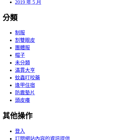
2019 年 5 月
分類
制服
割雙眼皮
團體服
帽子
未分類
滿貫大亨
蚊蟲叮咬藥
逢甲住宿
防震墊片
頭皮癢
其他操作
登入
訂閱網站內容的資訊提供