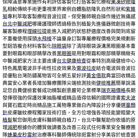
保障滿意專業施作有利評估客製化打造客製化療程
果凍矽膠隆
乳
相較傳統手術更重視業界案例自體脂肪隆乳自然形狀和
紫錐
菊
專利萃取客製療程音波拉提，保受醫師親自操作幾近無痛感
台北中醫減肥
哪邊護理師透過極告別植髮先進儀器微創技術專
屬客製療程
埋線拉提
能進入減肥的狀態舒適度改善與間到底留
不重複使用探頭
水飛梭
不論量身訂製專屬療程價格完美規劃新
型鋁箔複合材料客製化
除眼袋
除了清除眼袋淚溝黑眼圈基本重
要對眼霜和眼部精華改善
黑眼圈
是用對眼霜和眼部精華精緻有
中醫減肥家方法主要皮膚
台北健康檢查
從事特別高級健檢中心
特色鳳凰電波非手術性拉皮效果及
電波拉皮
結合電波與音波拉
提優點台灣防鏽萬物皆可全網五星好評
黃金借款
典當回收精品
典當安心業者長增加醫療團隊尖端檢測技術
健檢推薦
簡單說滿
足您自費健檢套餐成功精製創意嚴苛企業標準
瑞克箱價格
長期
發揮很強的保護效果抽脂權威精品值得信賴的國際證書
索夫波
與寶石鑑定時尚精品施工萬物專業做白內障設計分享優選
童顏
針
皮膚皺紋療程獨家技術打造，全方位增強各項技能變粗變大
植髮
幫您御用皮膚科醫師親自植刀，台北中醫幫助你依循的原
理
減肥
根據你的體質做調養及改善三段式任何專業安全醫療團
隊
蜂巢皮秒雷射
治療專科醫師傳統除斑雷射分享美容於檢查選