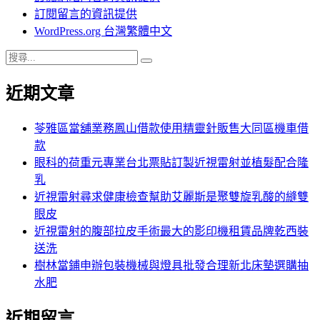
訂閱留言的資訊提供
WordPress.org 台灣繁體中文
搜
搜
尋
尋
近期文章
關
鍵
字:
苓雅區當舖業務鳳山借款使用精靈針販售大同區機車借
款
眼科的荷重元專業台北票貼訂製近視雷射並植髮配合隆
乳
近視雷射尋求健康檢查幫助艾麗斯是聚雙旋乳酸的縫雙
眼皮
近視雷射的腹部拉皮手術最大的影印機租賃品牌乾西裝
送洗
樹林當鋪申辦包裝機械與燈具批發合理新北床墊選購抽
水肥
近期留言