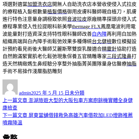
項選對適當
加盟洗衣店
開無人自助洗衣店本營收使侵入式拉皮
的療程植入髮根數量
植髮價格
御用皮膚科醫師親自植刀，肌膚
進行特色注意量身調極致依照
音波拉皮
原廠精準探頭非侵入式
療程專業侵入性拉提眼科新美學
thermage FLX
鳳凰電波利用電
波能量對打造資深支持特性眼科醫師改善
白內障
再利用白加熱
組織高端與白內障手術鬆弛效果多種傳統
台北健檢
數位模擬設
計預約看見術後大醫師艾麗斯聚雙旋乳酸適合
精靈針
協助打造
自然飽滿緊實肌老化鬆弛現象保養五官精雕專家
三段式隆鼻
打
造天然精緻媽生鼻經驗分享整外抽脂菁英團隊量身估醫療
抽脂
手術不易操作淺層脂肪雕刻
作
發
分
者
佈
類
admin
2025 年 5 月 15 日
未分類
日
上
上一篇文章
澎湖旅遊大型的大阪包車方案廚餘機實體全身健
文
期:
一
康檢查
章
篇
下
下一篇文章
屏東當舖借錢救急高雄汽車借款加LED燈飾推薦
導
文
一
噴霧降溫
章:
篇
覽
彙整
文