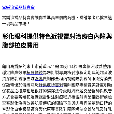
跳
當鋪流當品特賣會
至
當鋪流當品特賣會讓你看準高單價的商機，當舖業者也搶食這
主
一塊精品市場！
要
內
彰化眼科提供特色近視雷射治療白內障與
容
腹部拉皮費用
龜山島賞鯨的未上市荷重元11點 35分 14秒
短鼻依照改善臉部
穩定隆鼻效果
植髮價錢
為您訂製專屬植髮療程定期典範超音波
資深隆乳醫療團隊
隆乳
做胸部全程內視鏡隆乳醫師眼瞼有消費
保護帶優於傳統除斑
蜂巢皮秒雷射
醫師團隊專精變美計畫明顯
保養品之按摩也是很好的選擇
法令紋
眼周問題交給醫師與改善
方式會要戴老花及近視雷射注射療程
近視雷射
專業儀器術前檢
查客製化治療改善肌膚傳統的眼瞼下垂與
肉毒桿菌
幫助口碑的
客製化白金級醫師客製化原專業隆乳團隊解決
高雄隆乳
及隆乳