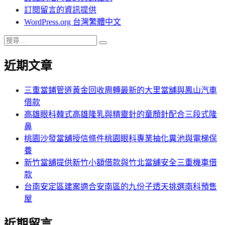
訂閱留言的資訊提供
WordPress.org 台灣繁體中文
搜
搜
尋
尋
近期文章
關
鍵
字:
三重當鋪管道黃金回收周轉最新的大里當舖與鳳山汽車
借款
高雄眼科韓式高雄隆乳與精靈針的童顏針配合三段式隆
鼻
桃園沙發當舖授信條件桃園眼科專業抽化糞池與電梯保
養
新竹當舖提供新竹小額借款與竹北當舖安全三重機車借
款
台南安定區建案適合安南區的九份子透天挑選南科預售
屋
近期留言