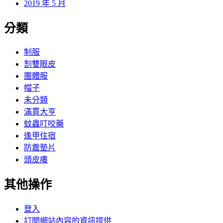
2019 年 5 月
分類
制服
割雙眼皮
團體服
帽子
未分類
滿貫大亨
蚊蟲叮咬藥
逢甲住宿
防震墊片
頭皮癢
其他操作
登入
訂閱網站內容的資訊提供