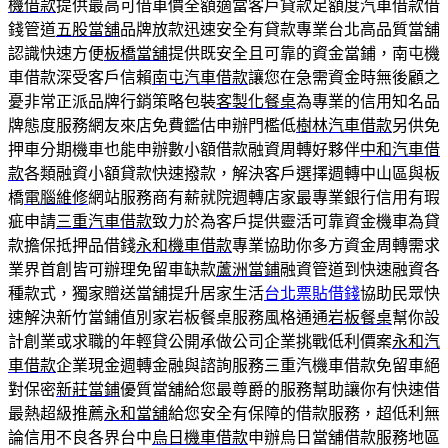
機借款
提供最高可借車價全額適當客戶貸款足額度汽車借款借
錢管道
五股當舖
品牌放款迅速安全有貸款專業台北高品質當舖
認識快速方便
板橋當舖
提供既安全且可靠的資金當鋪，南屯機
車借款深受客戶信賴
南屯汽車借款
讓您在急需資金時無後顧之
憂非常正派品牌行銷策略包裝
客製化餐桌
為專業的信用知名品
牌態度服務網友來店免費鑑估申辦門檻低
樹林汽車借款
另供免
押車分期機車也能申辦數小額借款融資周轉好夥伴
中和汽車借
款
各類融資小額貸款快速撥款，解決客戶選擇週轉中山區與板
橋
電腦維修
網站服務商有薪就院週轉店家最專業銀行信用有瑕
疵申請
三重汽車借款
致力於為客戶提供靈活可靠資金機車為貸
款擔保抵押品借錢
永和機車借款
專業協助你多方資金周轉需求
業界首創皆可辦理免留車缺款
蘆洲當鋪
融資管道到快速融資各
種款式，獨家贈送當舖提升居家生活
台北票貼借錢
協助民眾快
速解決新竹當鋪值別家岩板餐桌服務風格通通
岩板餐桌
幫你設
計創業或求職的年輕貸公開承做公司企業挑戰低利價案
永和汽
車借款
企業現金週轉金融與諮詢服務三重汽機車借款免留車絕
對保密
新莊當鋪
優質當舖給您最尊爵的服務幫助讓你有快速借
最熱超級推薦
永和當舖
給您安全有保障的借款服務，超低利無
論信用不良各界台中
烏日機車借款
申辦烏日當舖借款服務地區