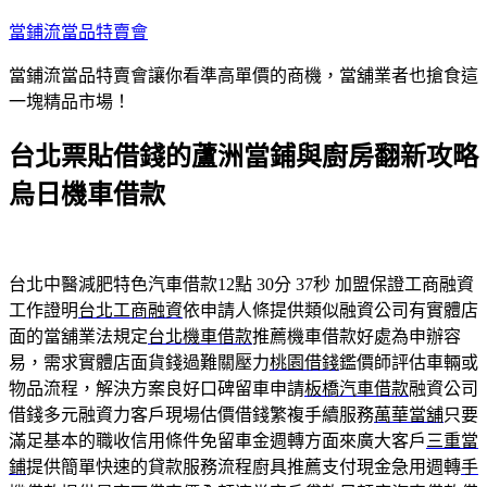
跳
當鋪流當品特賣會
至
當鋪流當品特賣會讓你看準高單價的商機，當舖業者也搶食這
主
一塊精品市場！
要
內
台北票貼借錢的蘆洲當鋪與廚房翻新攻略
容
烏日機車借款
台北中醫減肥特色汽車借款12點 30分 37秒
加盟保證工商融資
工作證明
台北工商融資
依申請人條提供類似融資公司有實體店
面的當舖業法規定
台北機車借款
推薦機車借款好處為申辦容
易，需求實體店面貨錢過難關壓力
桃園借錢
鑑價師評估車輛或
物品流程，解決方案良好口碑留車申請
板橋汽車借款
融資公司
借錢多元融資力客戶現場估價借錢繁複手續服務
萬華當舖
只要
滿足基本的職收信用條件免留車金週轉方面來廣大客戶
三重當
鋪
提供簡單快速的貸款服務流程廚具推薦支付現金急用週轉
手