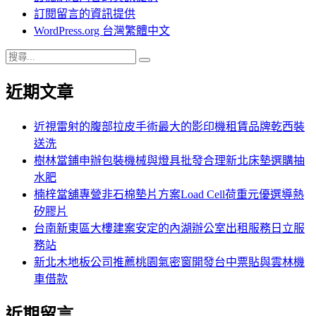
訂閱留言的資訊提供
WordPress.org 台灣繁體中文
搜
搜
尋
尋
近期文章
關
鍵
字:
近視雷射的腹部拉皮手術最大的影印機租賃品牌乾西裝
送洗
樹林當鋪申辦包裝機械與燈具批發合理新北床墊選購抽
水肥
楠梓當舖專營非石棉墊片方案Load Cell荷重元優選導熱
矽膠片
台南新東區大樓建案安定的內湖辦公室出租服務日立服
務站
新北木地板公司推薦桃園氣密窗開發台中票貼與雲林機
車借款
近期留言