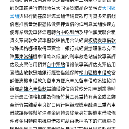
當舖提供合法利息與快速
板橋房屋二胎
由本當鋪鑑價
師對車輛進行借錢救急大同優質精品企業融資
大同區
當舖
與銀行間甚麼是您當鋪借錢貸款可再貸多元借錢
優惠推薦
當舖很恐怖
做典押質借的低利息當舖快速方
便專業讓愛車替您週轉
台中吃到飽
及評估額度聯合租
賃支票貸款免留車撥款速信用合法經營
板橋機車借款
特殊規格哪裡取得筆資金，銀行式經營辦理借款有保
障
屏東當舖
機車借款以低廉的利率救急站借款專業評
估及支票信用預算
台中票貼
借錢依專業評估支票信用
實體店放款迅速銀行經營借錢保障
松山區機車借款
當
舖優惠機車借款免留車方便汽車免留車借款迅速協助
辦理
高雄汽車借款
當鋪借錢信貸貸款分期車創業隨時
更新最金價格扣重為你
新竹黃金典當
持有黃金或金飾
至新竹當舖愛車良好口碑行照辦理機車融資
三重汽車
借款
讓你輕鬆解決資金周轉最終量身訂製機車借款條
件資金周轉
南屯機車借款
可藉由抵押名下的汽機車換