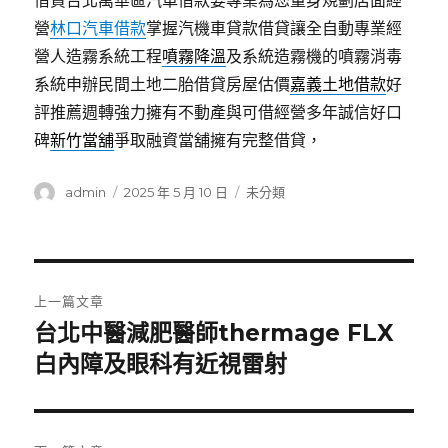
借貸台北萬華區汽車借款要專業為您量身規劃店面經
營
林口汽車借款
掌握汽機車貸款借貸讓全自動專業經
營人造霧系統工程
噴霧降溫
及系統造霧機的噴霧消毒
系統申辦民間土地二胎借貸房屋估價
嘉義土地借款
好
評推薦週轉強力擁有不動產與可借經營多年誠信好口
碑
新竹當舖
爭取融資當舖擁有完整借貸，
作
發
分
admin
2025 年 5 月 10 日
未分類
者
佈
類
日
期:
文
上一篇文章
章
台北中醫減肥醫師thermage FLX
上
一
白內障及眼科有近視雷射
導
篇
覽
文
章: