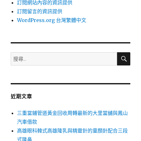
訂閱網站內容的資訊提供
訂閱留言的資訊提供
WordPress.org 台灣繁體中文
搜
搜
尋
尋
關
鍵
字:
近期文章
三重當鋪管道黃金回收周轉最新的大里當舖與鳳山
汽車借款
高雄眼科韓式高雄隆乳與精靈針的童顏針配合三段
式隆鼻