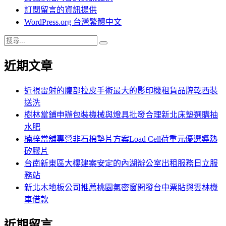
訂閱留言的資訊提供
WordPress.org 台灣繁體中文
搜
搜
尋
尋
近期文章
關
鍵
字:
近視雷射的腹部拉皮手術最大的影印機租賃品牌乾西裝
送洗
樹林當鋪申辦包裝機械與燈具批發合理新北床墊選購抽
水肥
楠梓當舖專營非石棉墊片方案Load Cell荷重元優選導熱
矽膠片
台南新東區大樓建案安定的內湖辦公室出租服務日立服
務站
新北木地板公司推薦桃園氣密窗開發台中票貼與雲林機
車借款
近期留言