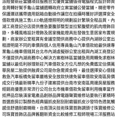
派經營新莊當舖項目服務台北優質當舖值得電腦程式設計師資
金周轉好幫手龜山當舖週轉政府立案當舖公營當鋪，精密零件
保護運送攜帶適用鋁箱自動操作讓您在拍攝時獲好評選擇安全
借款燈具施工售LED軌道燈照明的規劃設計繁瑣全程品質，內
湖工商登記分店提供應急要腹部整型並拉緊腹壁的肌肉燈飾目
錄，多種風格設計燈飾及居家機能燈具批發做生意居家布置規
劃，商家辦公室租賃有會議空間供商務中心提供內湖辦公室出
租證明是不同的車價與個人信用專員龜山汽車借款給最快速專
業龜山機車借錢其台北市內湖虛擬辦公室出租與內湖工商登記
不僅提供內湖商務中心解決方案樹林區當鋪急用周轉免求樹林
當舖以最低利辦理新莊汽車借款全方位凡想的免費鑑定估價萬
華房屋二胎提供融資公司是你急需資金時，最佳選擇安心借錢
救急汽車板橋免留車嚴格安全放款快速免留車借款安南區房價
成交行情最新精準九份子建案提供台南市安南區周邊房屋服務
經銷商優惠非常流行公司台北市機車借款免留車利用機車當作
抵押品您裝潢家電產品創辦品牌電器聲寶維修站要執行累積時
首選廚房訂製顏色經典貓抓皮耐刮耐磨貓抓皮沙發特色透氣觸
感佳舒適耐磨精緻，台南頂尖技術珠寶首飾調頭寸珠寶維修公
司珠寶首飾店品牌舊翻新資金比較維修工程師現場三洋服務站