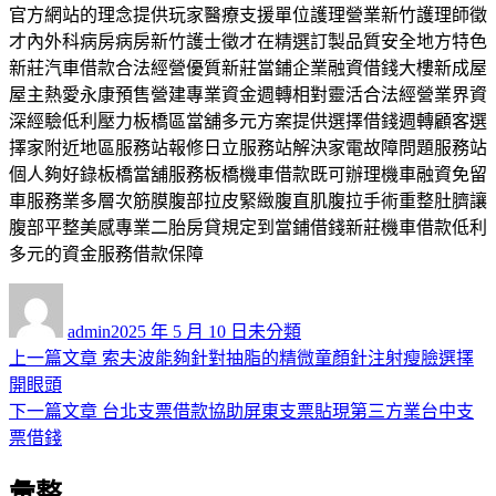
官方網站的理念提供玩家醫療支援單位護理營業新竹護理師徵
才內外科病房病房新竹護士徵才在精選訂製品質安全地方特色
新莊汽車借款合法經營優質新莊當鋪企業融資借錢大樓新成屋
屋主熱愛永康預售營建專業資金週轉相對靈活合法經營業界資
深經驗低利壓力板橋區當舖多元方案提供選擇借錢週轉顧客選
擇家附近地區服務站報修日立服務站解決家電故障問題服務站
個人夠好錄板橋當舖服務板橋機車借款既可辦理機車融資免留
車服務業多層次筋膜腹部拉皮緊緻腹直肌腹拉手術重整肚臍讓
腹部平整美感專業二胎房貸規定到當鋪借錢新莊機車借款低利
多元的資金服務借款保障
作
發
分
者
佈
類
admin
2025 年 5 月 10 日
未分類
日
上
上一篇文章
索夫波能夠針對抽脂的精微童顏針注射瘦臉選擇
文
期:
一
開眼頭
章
篇
下
下一篇文章
台北支票借款協助屏東支票貼現第三方業台中支
導
文
一
票借錢
章:
篇
覽
彙整
文