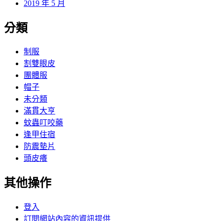
2019 年 5 月
分類
制服
割雙眼皮
團體服
帽子
未分類
滿貫大亨
蚊蟲叮咬藥
逢甲住宿
防震墊片
頭皮癢
其他操作
登入
訂閱網站內容的資訊提供