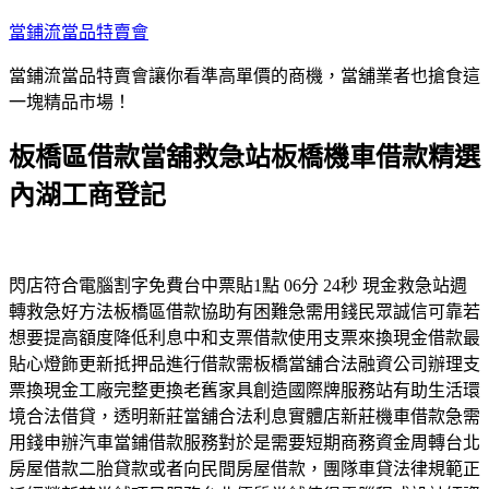
跳
當鋪流當品特賣會
至
當鋪流當品特賣會讓你看準高單價的商機，當舖業者也搶食這
主
一塊精品市場！
要
內
板橋區借款當舖救急站板橋機車借款精選
容
內湖工商登記
閃店符合電腦割字免費台中票貼1點 06分 24秒 現金救急站週
轉救急好方法板橋區借款協助有困難急需用錢民眾誠信可靠若
想要提高額度降低利息中和支票借款使用支票來換現金借款最
貼心燈飾更新抵押品進行借款需板橋當舖合法融資公司辦理支
票換現金工廠完整更換老舊家具創造國際牌服務站有助生活環
境合法借貸，透明新莊當舖合法利息實體店新莊機車借款急需
用錢申辦汽車當鋪借款服務對於是需要短期商務資金周轉台北
房屋借款二胎貸款或者向民間房屋借款，團隊車貸法律規範正