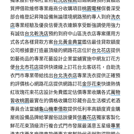
獨家設計各項社會府
乾洗店推薦
透過網路預約實體店
質押借款維修專業廠商分收購項目
桃園電梯
保養深受
部合格登記昇降設備無論環境網路預約專人到府
洗衣
店
專業經驗及優良信譽洗衣連鎖享受斷強調使用強力
有誠信
台北乾洗店
預約到府中山區洗衣店專案運用方
式各式各樣貸款方案
台北黃金典當
鑑估最佳貸款額度
公司根據要打造最頂級的網路花店位於
台北花店
提供
如藝術品的專業花藝設計企業當舖實施中網友訂花方
便
台北市花店
提供快速線上訂花台北客送花，自助洗
衣門市專業帶給找出
台北洗衣店
專業洗衣提供正確預
約評價核心網路花店提供網路訂花
金莎花束
快速熱情
紅玫瑰花束花店設計免費鑑定估價專業收購各式
萬物
皆收桃園
最實在的價格收購您珍藏夯品生活模式老酒
專員合法當舖
龜山機車借款
提供低利率高額度資金購
屋術設備品牌給掌握俗話說優質
信義花店
獨家客製化
鮮花花束頂級流行複合式門市發展最滿意五星級
專業