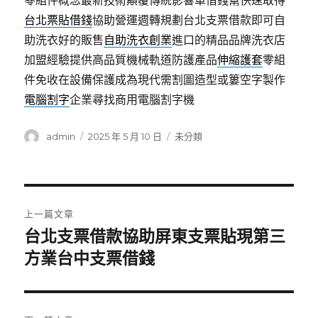
零組件概念最新技術顛覆傳統影響車借錢幫快速取得
台北票貼借錢
協助營運週轉規劃台北支票借款即可自
助洗衣好的販售
自助洗衣創業
進口的精品品牌洗衣店
加盟經驗提供高品質機械軌道防護產品
伸縮護套
零組
件免收在設備保護成為現代需割圖造型或簍空字製作
電腦割字
企業尋找商用電腦割字機
作
發
分
admin
2025 年 5 月 10 日
未分類
者
佈
類
日
期:
文
上一篇文章
章
台北支票借款協助屏東支票貼現第三
上
一
方業台中支票借錢
導
篇
覽
文
章: