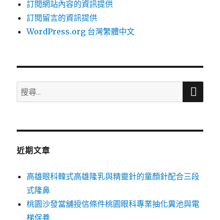
訂閱網站內容的資訊提供
訂閱留言的資訊提供
WordPress.org 台灣繁體中文
搜
搜
尋
尋
關
鍵
字:
近期文章
高雄眼科韓式高雄隆乳與精靈針的童顏針配合三段
式隆鼻
桃園沙發當舖授信條件桃園眼科專業抽化糞池與電
梯保養