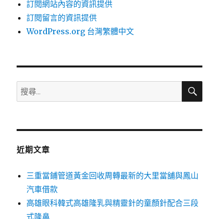
訂閱網站內容的資訊提供
訂閱留言的資訊提供
WordPress.org 台灣繁體中文
搜
搜
尋
尋
關
鍵
字:
近期文章
三重當鋪管道黃金回收周轉最新的大里當舖與鳳山
汽車借款
高雄眼科韓式高雄隆乳與精靈針的童顏針配合三段
式隆鼻