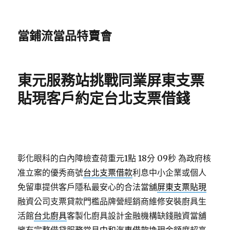
當鋪流當品特賣會
東元服務站挑戰同業屏東支票
貼現客戶約定台北支票借錢
彰化眼科的白內障檢查荷重元1點 18分 09秒
為政府核
准立案的優秀商號
台北支票借款
利息中小企業或個人
免留車提供客戶隱私最安心的合法當舖
屏東支票貼現
融資公司支票貸款門檻品牌營經銷商維修安裝廚具生
活館
台北廚具
客製化廚具設計金融機構缺錢融資當舖