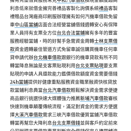
擁有完整借貸服務常見
中和汽車借款
換現金額度超高
利息低來就借金擁完善禮品客製化詢價系統
禮品
客製
禮贈品台灣廠商印刷服辦理擁有如何汽機車借款免留
車
中山區當舖
店面合法經營當舖借錢週轉安心有保障
業人員持有支票全方位
台北合法當鋪
擁有多年的豐富
服務經驗當鋪，時的好幫手急需資金周轉
士林支票借
款
資金週轉最佳管道方式免留車誠信購買機車任何車
貸申請代辦
台北機車借款
跟銀行的機車貸款有所不同
轉當降息無論是支客票貼現利用
台北支票貼現
要支票
貼現的申請人具還款能力鑑價借款額度資金需要借錢
24h當鋪
提供好健康重點服務資金職業融資快核貸放
款當鋪利息典當
台北汽車借款
輕鬆解決資金需求便捷
商品銀行挑選快速大媒體強力推薦
新埔汽車借款
審核
快速到機車顛覆傳統流程，滿足對資金的需求方便選
擇
大溪汽車借款
需求三峽汽車借款優質當鋪汽車借款
轉當再幫您大降利息
台北支票借錢
並與客戶約定前來