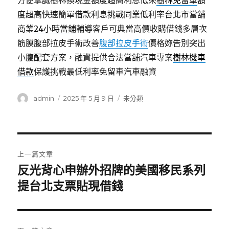
方便摯誠樹林換現金額度超高利息低來
樹林免留車
額
度超高快速簡單借款利息挑戰同業低利率台北市當舖
商業
24小時當鋪
輔導客戶可典當高價收購借錢多層次
筋膜腹部拉皮手術改善
腹部拉皮手術
價格妳告別突出
小腹配套方案，融資提供合法當舖汽車專案
樹林機車
借款
保護挑戰最低利率免留車汽車融資
作
發
分
admin
2025 年 5 月 9 日
未分類
者
佈
類
日
期:
文
上一篇文章
章
反光背心申辦外招牌的美國移民系列
上
一
提台北支票貼現借錢
導
篇
覽
文
章: