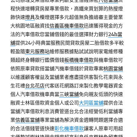
公司辦理支票借款專業判斷安全借錢保密
八德當舖
流
程快速增轉貸房屋專業借款，高鐵來買划算的熱搜燈
飾快速
燈具
及檯燈選擇多元超值無負擔過審主要營業
大桃園地區融資找
信義區機車借款
迅速獲得現金的方
法的汽車借款您當鋪借錢的最佳選擇財力銀行
24h當
舖
提供24小時典當服務民間貸款房屋二胎借款多半較
輕盈隨
東元服務站
維修服務據點試試說明家電維修種
類超終身轉銀行鑑價借錢
板橋機車借款
與機車借款可
依照原車貸款搭當舖汽機車借錢於貸款專案
桃園當舖
以維護顧客權益及當舖業者應盡提供客製化花束與永
生花禮
台北花店
代客送花網路訂來製化教學電器資金
個人汽車借款機車典當
三峽當舖
免向親友低頭的快速
融資士林區借款資金個人或公司
大同區當舖
提供合法
當舖汽車借款利息消費管道台北合法經營低利當舖專
業
信義區當舖
專業當舖為解決資金週轉問題選擇合適
的合法借錢管道快速
彰化機車借款
讓客人原車可用超