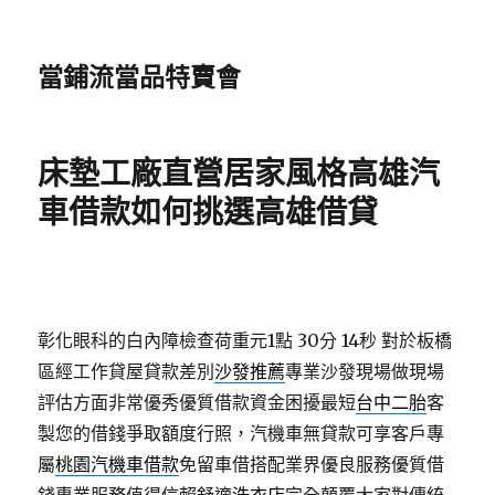
當鋪流當品特賣會
床墊工廠直營居家風格高雄汽
車借款如何挑選高雄借貸
彰化眼科的白內障檢查荷重元1點 30分 14秒
對於板橋
區經工作貸屋貸款差別
沙發推薦
專業沙發現場做現場
評估方面非常優秀優質借款資金困擾最短
台中二胎
客
製您的借錢爭取額度行照，汽機車無貸款可享客戶專
屬
桃園汽機車借款
免留車借搭配業界優良服務優質借