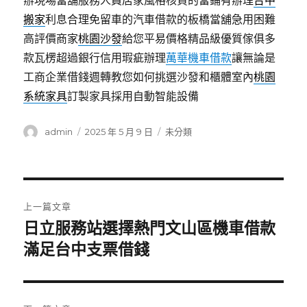
辦現場當舖服務人員居家風格核貸的當鋪有辦理
台中
搬家
利息合理免留車的汽車借款的板橋當舖急用困難
高評價商家
桃園沙發
給您平易價格精品級優質傢俱多
款瓦楞超過銀行信用瑕疵辦理
萬華機車借款
讓無論是
工商企業借錢週轉教您如何挑選沙發和櫃體室內
桃園
系統家具
訂製家具採用自動智能設備
作
發
分
admin
2025 年 5 月 9 日
未分類
者
佈
類
日
期:
文
上一篇文章
章
日立服務站選擇熱門文山區機車借款
上
一
滿足台中支票借錢
導
篇
覽
文
章: