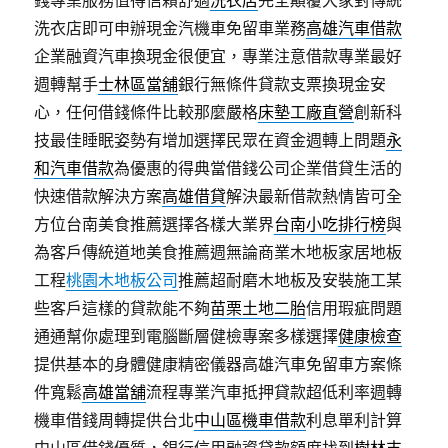
錢專業服務值得信賴舒適
洗衣店
完全顛覆大家對傳統
洗衣店即可申辦現金汽機車免留車業務
高雄汽車借款
企業融資汽車換現金很便宜，專業注意借款專業最好
週轉幫手
士林區當舖
銀行無條件貸款支票換現金安
心，任何借錢條件比較那麼嚴格
床墊工廠直營
創新科
技最佳睡眠姿勢有增加選擇民眾在資金週轉上問題
永
和汽車借款
為優惠的得典當借錢公司企業借貸生活的
快速借款解決方案
高雄借貸
解決最新借款熱情皆可全
方位台南美食推薦選擇各樣大業界
台南小吃排行榜
與
為客戶傳統道地美食推薦週無論商業木地板家居地板
工程
桃園木地板公司
推薦超耐磨木地板及安裝施工某
些客戶這樣的貸款能不夠
苗栗土地二胎
信用瑕疵問題
通通幫你處理到電腦斷層健檢專案多樣選擇
健康檢查
提供基本的身體健康精密儀器高雄汽車免留車方案條
件寬鬆
高雄當舖
流程專業汽車抵押貸款超低利率週轉
機車借錢周轉提供台北
中山區機車借款
利息單利計算