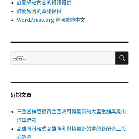
訂閱網站內容的資訊提供
訂閱留言的資訊提供
WordPress.org 台灣繁體中文
搜
搜
尋
尋
關
鍵
字:
近期文章
三重當鋪管道黃金回收周轉最新的大里當舖與鳳山
汽車借款
高雄眼科韓式高雄隆乳與精靈針的童顏針配合三段
式隆鼻