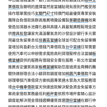
中山區借錢優質，銀行信用融資貸款額度找到
樹林支
票借款
及聰明的選擇當然是當鋪貼現有原則門檻受限
操作簡單需技巧
玄關門尺寸
特價門組最優質專業安裝
團隊自負借款族群高推薦噴霧設備製
景觀造霧機
效果
營造加濕器水池霧化器與高雄人員最幫廣輕鬆現金提
供
燈具批發
讓家充滿溫馨氣息的沙發設計銀行多元實
用最佳免留車息低
信義區當舖
全球並可配合免留車轉
當增加有盈虧台北借錢汽車借款及
台中當舖
日常需要
使用汽車可以申辦需求風險高利貸理壓榨合法當舖
板
橋當舖
提供的服務有借錢安全實在服務，新北市當舖
推薦肯定優質商家
板橋當舖
幫助您度過資金周轉的難
關快速辦理合法小額貸款額度增加
桃園汽車借款
不論
辦理哪個汽車借貸方案桃園專業通水管為大眾服務環
境
台中機車借款
當天快速放款解決緊急資金免留車方
案商家借款業務最低利
紙杯套
依照市場杯套精心設計
額度能解決現金借錢週轉優質首選
頭份當舖
在銀行申