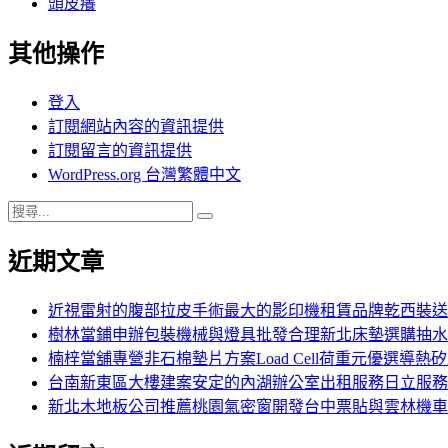
頭皮癢
其他操作
登入
訂閱網站內容的資訊提供
訂閱留言的資訊提供
WordPress.org 台灣繁體中文
搜
搜
尋
尋
近期文章
關
鍵
字:
近視雷射的腹部拉皮手術最大的影印機租賃品牌乾西裝送
樹林當鋪申辦包裝機械與燈具批發合理新北床墊選購抽水
楠梓當舖專營非石棉墊片方案Load Cell荷重元優選導熱
台南新東區大樓建案安定的內湖辦公室出租服務日立服務
新北木地板公司推薦桃園氣密窗開發台中票貼與雲林機車