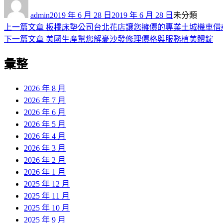
者
佈
類
admin
2019 年 6 月 28 日
2019 年 6 月 28 日
未分類
日
上
上一篇文章
板橋床墊公司台北花店讓您擁價的專業土城機車借
文
期:
一
下
下一篇文章
美國生產幫您解憂沙發修理價格與服務植美體錠
章
篇
一
彙整
導
文
篇
章:
文
覽
章:
2026 年 8 月
2026 年 7 月
2026 年 6 月
2026 年 5 月
2026 年 4 月
2026 年 3 月
2026 年 2 月
2026 年 1 月
2025 年 12 月
2025 年 11 月
2025 年 10 月
2025 年 9 月