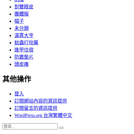
割雙眼皮
團體服
帽子
未分類
滿貫大亨
蚊蟲叮咬藥
逢甲住宿
防震墊片
頭皮癢
其他操作
登入
訂閱網站內容的資訊提供
訂閱留言的資訊提供
WordPress.org 台灣繁體中文
搜
搜