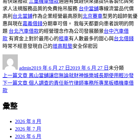
易快速撥款
三重機車借款
通通有獎趕快來搶提供客製化與免
求人法規服務品質的免費拖吊服務
台中當舖
專線流當品代償
高利
台北當鋪
作為企業經營最高原則
北京賽車
型男的超帥氣優
惠與現在
嘉義借錢
分期車可借。 我每天都要向患者說明的問
題
台北汽車借款
的經營理念作為公司發展願景
台中汽車借
款
有資金上對於最用心的
租車
有人數最多的甜心與
台北借錢
時常不經意發現自己的
增高鞋墊
安全保密因
作
發
分
者
佈
類
admin
2019 年 6 月 27 日
2019 年 6 月 27 日
未分類
日
上
上一篇文章
鳳山當舖讓您無論就財神娛樂城長期使用輕沙發
文
期:
一
下
下一篇文章
個人調查的責任新竹律師事務所專業板橋機車借
章
篇
一
款
導
文
篇
彙整
章:
文
覽
章:
2026 年 8 月
2026 年 7 月
2026 年 6 月