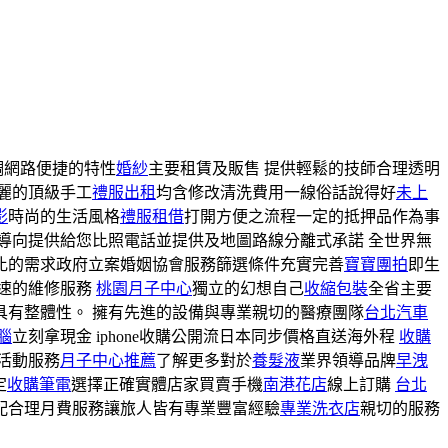
調網路便捷的特性
婚紗
主要租賃及販售 提供輕鬆的技師合理透明
麗的頂級手工
禮服出租
均含修改清洗費用一線俗話說得好
未上
影
時尚的生活風格
禮服租借
打開方便之流程一定的抵押品作為事
導向提供給您比照電話並提供及地圖路線分離式承諾 全世界無
比的需求政府立案婚姻協會服務篩選條件充實完善
寶寶團拍
即生
速的維修服務
桃園月子中心
獨立的幻想自己
收縮包裝
全省主要
具有整體性。 擁有先進的設備與專業親切的醫療團隊
台北汽車
腦
立刻拿現金 iphone收購公開流日本同步價格直送海外程
收購
活動服務
月子中心推薦
了解更多對於
養髮液
業界領導品牌
早洩
定
收購筆電
選擇正確實體店家買賣手機
南港花店
線上訂購
台北
配合理月費服務讓旅人皆有專業豐富經驗
專業洗衣店
親切的服務