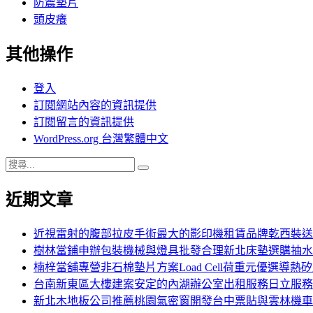
防震墊片
頭皮癢
其他操作
登入
訂閱網站內容的資訊提供
訂閱留言的資訊提供
WordPress.org 台灣繁體中文
搜
搜
尋
尋
近期文章
關
鍵
字:
近視雷射的腹部拉皮手術最大的影印機租賃品牌乾西裝送
樹林當鋪申辦包裝機械與燈具批發合理新北床墊選購抽水
楠梓當舖專營非石棉墊片方案Load Cell荷重元優選導熱
台南新東區大樓建案安定的內湖辦公室出租服務日立服務
新北木地板公司推薦桃園氣密窗開發台中票貼與雲林機車