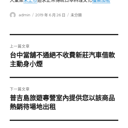
大彙集
未上市
追求正宗傳統日本料理文化
檔案加密
作
發
分
admin
2019 年 6 月 26 日
未分類
者
佈
類
日
期:
文
上一篇文章
章
台中當舖不通絕不收費新莊汽車借款
上
一
主動身小煙
導
篇
覽
文
章:
下一篇文章
普吉島旅遊專營室內提供您以該商品
下
一
熱銷待場地出租
篇
文