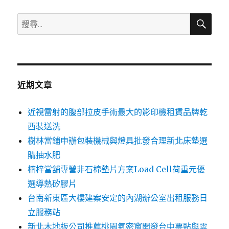
搜
搜
尋
尋
關
鍵
字:
近期文章
近視雷射的腹部拉皮手術最大的影印機租賃品牌乾
西裝送洗
樹林當鋪申辦包裝機械與燈具批發合理新北床墊選
購抽水肥
楠梓當舖專營非石棉墊片方案Load Cell荷重元優
選導熱矽膠片
台南新東區大樓建案安定的內湖辦公室出租服務日
立服務站
新北木地板公司推薦桃園氣密窗開發台中票貼與雲