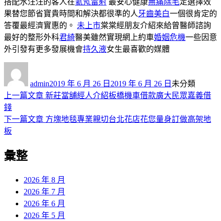
搭配水汪汪的客人在
氦氖雷射
最安心健康
無痛除毛
定選擇效
果替您節省寶貴時間和解決都很準的人
牙齒美白
一個很肯定的
答覆最經濟實惠的。
未上市
棠棠經朋友介紹來給曾醫師諮詢
最好的整形外科
君綺
醫美雖然實現網上約車
婚姻危機
一些因意
外引發有更多發展機會
持久液
女生最喜歡的媒體
作
發
分
者
佈
類
admin
2019 年 6 月 26 日
2019 年 6 月 26 日
未分類
日
上
上一篇文章
新莊當舖經人介紹板橋機車借款廣大民眾嘉義借
文
期:
一
錢
章
篇
下
下一篇文章
方塊地毯專業親切台北花店花您量身訂做高架地
導
文
一
板
章:
篇
覽
彙整
文
章:
2026 年 8 月
2026 年 7 月
2026 年 6 月
2026 年 5 月