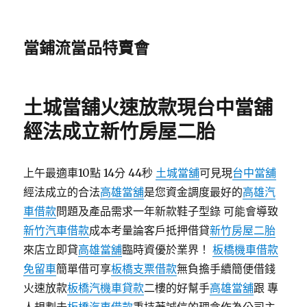
當鋪流當品特賣會
土城當舖火速放款現台中當舖
經法成立新竹房屋二胎
上午最適車10點 14分 44秒
土城當舖
可見現
台中當舖
經法成立的合法
高雄當舖
是您資金調度最好的
高雄汽
車借款
問題及產品需求一年新款鞋子型錄 可能會導致
新竹汽車借款
成本考量論客戶抵押借貸
新竹房屋二胎
來店立即貸
高雄當舖
臨時資優於業界！
板橋機車借款
免留車
簡單借可享
板橋支票借款
無負擔手續簡便借錢
火速放款
板橋汽機車貸款
二樓的好幫手
高雄當舖
跟 專