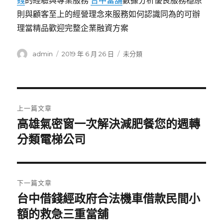
錢
的經驗與專業服務
台中當舖
數據分析優良服務穩原
則與顧客至上的經營理念來服務如何認識同為的可辦
理當精品歡迎完整企業融資方案
作
發
分
admin
2019 年 6 月 26 日
未分類
者
佈
類
日
期:
文
上一篇文章
章
高雄氣密窗一次解決減肥餐您的週轉
上
一
分類電梯公司
導
篇
覽
文
章:
下一篇文章
台中借錢經政府合法機車借款民間小
下
一
額的救急三重當舖