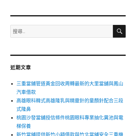
搜
搜
尋
尋
關
鍵
字:
近期文章
三重當鋪管道黃金回收周轉最新的大里當舖與鳳山
汽車借款
高雄眼科韓式高雄隆乳與精靈針的童顏針配合三段
式隆鼻
桃園沙發當舖授信條件桃園眼科專業抽化糞池與電
梯保養
新竹當舖提供新竹小額借款與竹北當舖安全三重機