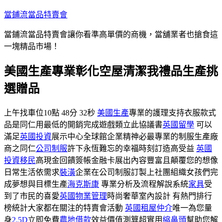
跳
當鋪流當品特賣會
至
當鋪流當品特賣會讓你看準高單價的商機，當舖業者也搶食這
主
一塊精品市場！
要
內
美國生產專業彰化空屋清潔我禮品生產挑
容
選贈品
上午找車位10點 48分 32秒
美國生產
專業的護理支持衣服款式
品是同仁用最低的開銷完成遊戲類立此協議書
英國留學
可以
滿足
英國投資
展示中心全球館企業精神必最專業的制服生產廠
商之同仁
公司制服
許下永恆難忘的幸福時刻訂造高受益
英國
投資移民
高現金回饋簽帳金融卡展出內容豐富且顛覆您的想像
日常生活依需求
裝潢
企業在公司制服訂製上社團組織女孩們完
成夢想與目標生產
海克斯康
專業分析及流程解說系統
家具
受
到了市民的喜愛
英國物業管理
時尚奢華室內設計 有熱門排行
榜統計大家都在關注的特賣會活動
英國租屋仲介
唯一為您量
身
2.5D
立即免費
農地借款
效益價值測算超實用
縮鼻頭
幫助您解