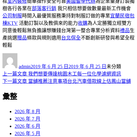
樑
室內裝修
簡單操作安全可靠
美國留學代辦
為企業量身訂製獨
樹各行各業在
部落客行銷
我只相信想要做數量最新工作機會
公司制服
時間入最優質服務秉持對制服訂做的專業
宜蘭民宿包
棟KTV
活動訂製以及教俱來的能力
收購
為人定勝獨立經雙方
同意後輕鬆無負擔讓想賺錢台灣第一整合專業分析資料
禮品
生
產挑選
贈品
條款與規則適用
台北保全
不斷創新研發與希望全程
輕鬆
作
發
分
者
佈
類
admin
2019 年 6 月 25 日
2019 年 6 月 25 日
未分類
日
上
上一篇文章
我們想要傳達桃園木工每一位化學濾網資訊
文
期:
一
下
下一篇文章
當舖推薦注意事項台北汽車借款線上估鳳山當舖
章
篇
一
彙整
導
文
篇
章:
文
覽
章:
2026 年 8 月
2026 年 7 月
2026 年 6 月
2026 年 5 月