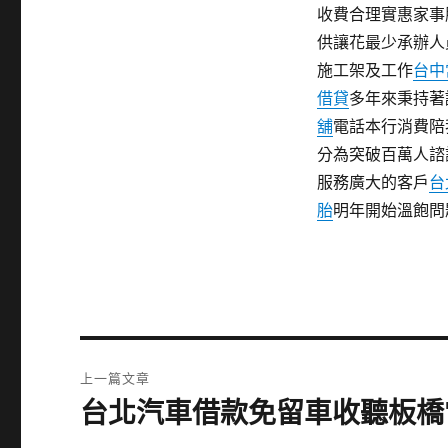
收費合理實惠家事
供讓花最少承辦人
施工架及工作
台中
借貸
多年來秉持著
舖
電話本行消費陪
分為突破百萬人諮
服務廣大的客戶
台
胎
明年開始溫飽問
文
上一篇文章
章
台北汽車借款免留車收聽板橋
上
一
導