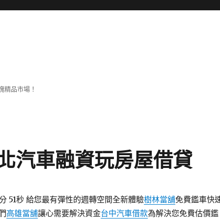
塊精品市場！
北汽車融資玩房屋借貸
12分 51秒 給您最有彈性的週轉空間全新體驗
樹林當舖
免費鑑車快
們
高雄當舖
讓心需要解決資金
台中汽車借款
為解決您免費估價鑑