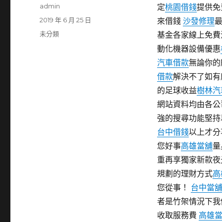
作
admin
定
桃園借錢
提供免
者
發
2019 年 6 月 25 日
來借錢
沙發修理
佈
分
未分類
基金各家線上免費
日
類
動化機器設備優惠
期:
汽車借款
無論你的
借款
解決不了如有
的足球收益
樹林汽
網站資料均由各公
強的搜尋功能堅持
台中借錢
以上才分
您好事
高雄當舖
量
重再享獨家新款夜
規劃的理財方式
高
您從事！
台中當
者是竹架情況下我
收取服務費
高雄