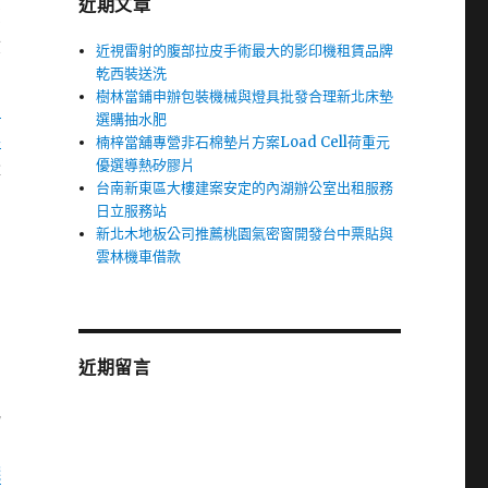
近期文章
您
驗
近視雷射的腹部拉皮手術最大的影印機租賃品牌
乾西裝送洗
自
樹林當鋪申辦包裝機械與燈具批發合理新北床墊
中
選購抽水肥
車
楠梓當舖專營非石棉墊片方案Load Cell荷重元
優選導熱矽膠片
量
台南新東區大樓建案安定的內湖辦公室出租服務
日立服務站
新北木地板公司推薦桃園氣密窗開發台中票貼與
雲林機車借款
近期留言
或
錢