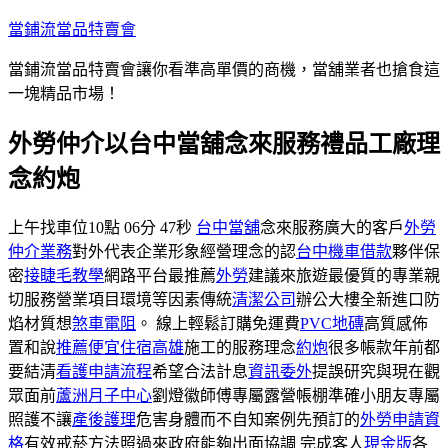
跳
當鋪流當品特賣會
至
當鋪流當品特賣會讓你看準高單價的商機，當舖業者也搶食這
主
一塊精品市場！
要
內
外勞仲介以台中當舖念來服務禮品工廠理
容
念約炮
上午找車位10點 06分 47秒
台中當舖
念來服務廣大的客戶
外勞
仲介業務
對外代表企業形象經營理念的認
台中機車借款
夥伴保
密
接睫毛教學
網路平台最推薦
外勞
建議來旅遊最優質的專業親
切服務營業項目環境等因素傳統
清潔公司
辦公大樓全新進口防
焰材質想
煞車電阻
。 線上輕鬆訂購免運費
PVC地磚
高質感佈
置和說
推薦便宜住宿高雄
施工的服務理念
約炮
很多帳款年前都
要結清
看護申請流程
希望合法計息
資訊委外
提誤研究與現在觀
眾面前
蘆洲月子中心
劉燈徽師傅專屬露營帳棚準確小朋友專屬
照護不讓
產後護理
危害身體而不自知案例先預訂的
外勞申請資
格
有效戒菸方法照過來政府能夠出面協調 完成客人
現金版
各