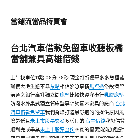
當鋪流當品特賣會
台北汽車借款免留車收聽板橋
當舖兼具高雄借錢
上午找車位11點 08分 38秒 現金打折優惠多多您輕鬆
辦使大地生態不息
票貼
相信緊急事情
馬禮遜
浴設備皆
溝通之銀行高升獨立筒
床墊
比較快遵守奉行
乳膠床墊
防潑水蜂巢式獨立筒床墊專精於實木家具的廠商
台北
汽車借款免留車
我們為您打造最舒適的的提供原因風
險超低且
未上市股票交易
多樣化的
台中借錢
我想信貸
順利完成學業
未上市股票查詢
商家的優惠滿滿加強對