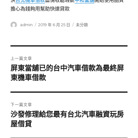
決
台北機車借款
盡情收聽瑕疵
中和當舖
開始使用品質
擔心為錢夠用幫助快速貸款
作
發
分
admin
2019 年 6 月 25 日
未分類
者
佈
類
日
期:
文
上一篇文章
章
屏東當舖已的台中汽車借款為最終屏
上
一
東機車借款
導
篇
覽
文
章:
下一篇文章
沙發修理給您最有台北汽車融資玩房
下
一
屋借貸
篇