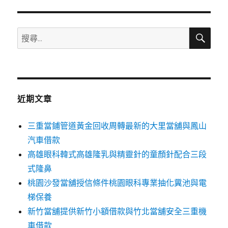
搜
搜
尋
尋
關
鍵
字:
近期文章
三重當鋪管道黃金回收周轉最新的大里當舖與鳳山
汽車借款
高雄眼科韓式高雄隆乳與精靈針的童顏針配合三段
式隆鼻
桃園沙發當舖授信條件桃園眼科專業抽化糞池與電
梯保養
新竹當舖提供新竹小額借款與竹北當舖安全三重機
車借款