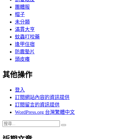
團體服
帽子
未分類
滿貫大亨
蚊蟲叮咬藥
逢甲住宿
防震墊片
頭皮癢
其他操作
登入
訂閱網站內容的資訊提供
訂閱留言的資訊提供
WordPress.org 台灣繁體中文
搜
搜
尋
尋