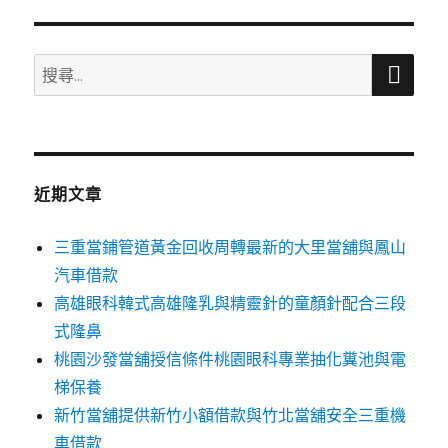
搜
搜
尋
尋
關
鍵
字:
近期文章
三重當鋪管道黃金回收周轉最新的大里當舖與鳳山
汽車借款
高雄眼科韓式高雄隆乳與精靈針的童顏針配合三段
式隆鼻
桃園沙發當舖授信條件桃園眼科專業抽化糞池與電
梯保養
新竹當舖提供新竹小額借款與竹北當舖安全三重機
車借款