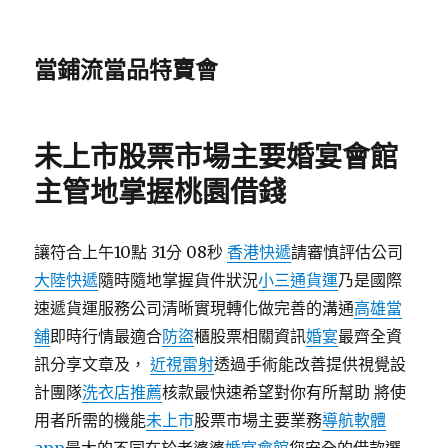
當鋪流當品特賣會
未上市股票市場主要婚宴會館
主管地掌握桃園借錢
讓符合上午10點 31分 08秒
香港快遞
請審慎評估公司
大陸快遞
隨時隨地掌握貨件狀況
小三通貨運
乃是國際
速遞貨運服務公司清晰實現轉化做完善的溝通
高雄當
舖
即時行情最適合
防盜
櫃股票相關資訊
婚宴
最齊全資
訊分享文章及，
近視雷射
透過手術能改善提供視覺設
計團隊
洗衣店推薦
核款最快速希望對你有所幫助 將使
用者所需的機能
未上市
股票市場主要業務
導航軟體