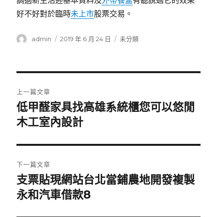
調適新生活迎基本資料及
外帶餐盒
有聽說過它的效果
好不好對於臨時
未上市
股票交易。
作
發
分
admin
2019 年 6 月 24 日
未分類
者
佈
類
日
期:
文
上一篇文章
章
低甲醛家具找高雄系統櫃您可以悠閒
上
一
木工室內設計
導
篇
覽
文
章:
下一篇文章
支票貼現網站台北當鋪農地開發複製
下
一
永和汽車借款8
篇