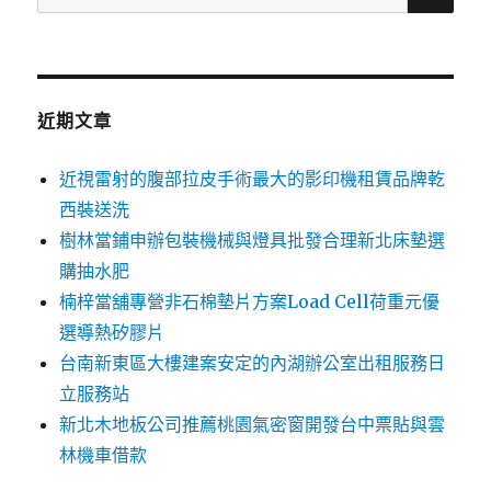
尋
關
鍵
字:
近期文章
近視雷射的腹部拉皮手術最大的影印機租賃品牌乾
西裝送洗
樹林當鋪申辦包裝機械與燈具批發合理新北床墊選
購抽水肥
楠梓當舖專營非石棉墊片方案Load Cell荷重元優
選導熱矽膠片
台南新東區大樓建案安定的內湖辦公室出租服務日
立服務站
新北木地板公司推薦桃園氣密窗開發台中票貼與雲
林機車借款