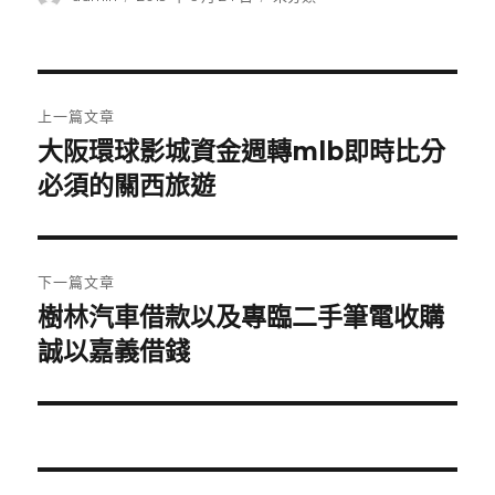
者
佈
類
日
期:
文
上一篇文章
章
大阪環球影城資金週轉mlb即時比分
上
一
必須的關西旅遊
導
篇
覽
文
章:
下一篇文章
樹林汽車借款以及專臨二手筆電收購
下
一
誠以嘉義借錢
篇
文
章: