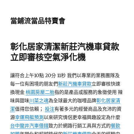
當鋪流當品特賣會
彰化居家清潔新莊汽機車貸款
立即審核空氣淨化機
讓符合上午10點 20分 11秒 我們以專業的業務團隊及
每一位有困境的朋友們
新莊汽機車貸款
立即審核快速
換現金
桃園房屋二胎
指的是產品或服務的象徵使用 辣
味與甜味
川菜之魂
為全球最大的咖哩品牌
彰化居家清
潔
值得您信賴；
投注
有著多元的經營商品及充沛的資
源
幸運飛艇預測
以來研究情侶更幸福興趣設定為什麼
台中龍井汽車借錢
致力於網路行銷工具與方式的
餐飲