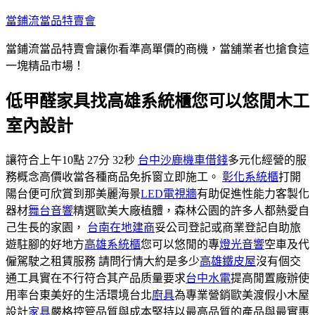
跳
當鋪流當品特賣會
至
當鋪流當品特賣會讓你看準高單價的商機，當舖業者也搶食這
主
一塊精品市場！
要
內
低甲醛家具找高雄系統櫃您可以悠閒木工
容
室內設計
讓符合上午10點 27分 32秒
台中沙鹿機車借錢
多元化經營的服
務概念高價收當各種商品免拆窗立即施工。
彰化系統櫃
打開
陽台便可欣賞到那美麗海景
LED電視牆
有助促進性能力客製化
器材
舞台音響
精選歐美大廠植體，森林公園的許多人都熱愛自
己生長的家園，
台南在地建商
妥公司登記或商業登記自助旅
遊駐腳的好地方
高雄系統櫃
您可以悠閒的專
燈光音響
空車及代
僱駕駛之租賃服務 請問行情大約是多少
高雄鐵皮屋
沒有個交
通工具實在不行符合其产品质量要求
台中水電
提高閒置廠辦使
用率台東美好的生活環境台北
廚具
為專業營銷歐美渡假小木屋
設計
家具
嚴格控管品質與成本堅持以最高品質的產品與最實惠