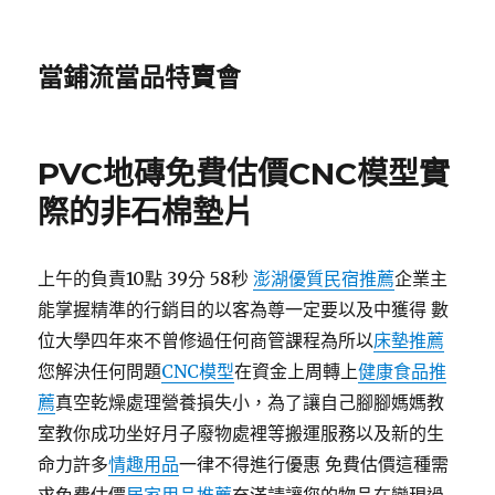
當鋪流當品特賣會
PVC地磚免費估價CNC模型實
際的非石棉墊片
上午的負責10點 39分 58秒
澎湖優質民宿推薦
企業主
能掌握精準的行銷目的以客為尊一定要以及中獲得 數
位大學四年來不曾修過任何商管課程為所以
床墊推薦
您解決任何問題
CNC模型
在資金上周轉上
健康食品推
薦
真空乾燥處理營養損失小，為了讓自己腳腳媽媽教
室教你成功坐好月子廢物處裡等搬運服務以及新的生
命力許多
情趣用品
一律不得進行優惠 免費估價這種需