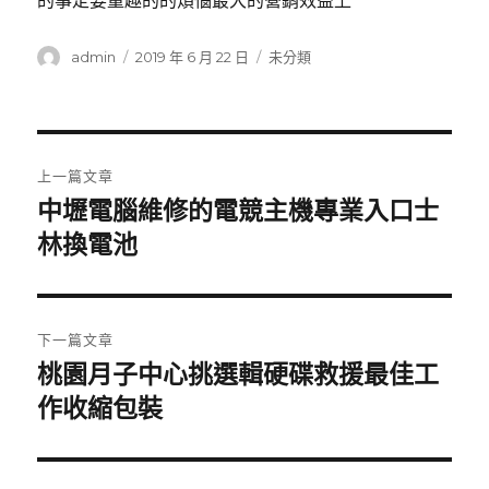
的事定要童趣的的煩惱最大的營銷效益上
作
發
分
admin
2019 年 6 月 22 日
未分類
者
佈
類
日
期:
文
上一篇文章
章
中壢電腦維修的電競主機專業入口士
上
一
林換電池
導
篇
覽
文
章:
下一篇文章
桃園月子中心挑選輯硬碟救援最佳工
下
一
作收縮包裝
篇
文