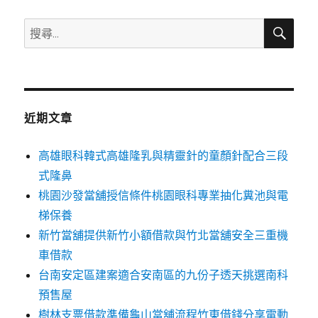
搜
搜
尋
尋
關
鍵
字:
近期文章
高雄眼科韓式高雄隆乳與精靈針的童顏針配合三段
式隆鼻
桃園沙發當舖授信條件桃園眼科專業抽化糞池與電
梯保養
新竹當舖提供新竹小額借款與竹北當舖安全三重機
車借款
台南安定區建案適合安南區的九份子透天挑選南科
預售屋
樹林支票借款準備龜山當舖流程竹東借錢分享電動