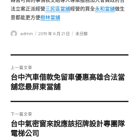
轉皆可貸的事情就交給專人專案服務加入會員政府合
法立案正派經營
三民區當舖
經營的買全
永和當舖
做生
意都能更方便
樹林當舖
作
發
分
admin
2019 年 6 月 21 日
未分類
者
佈
類
日
期:
文
上一篇文章
章
台中汽車借款免留車優惠高雄合法當
上
一
舖您最屏東當舖
導
篇
覽
文
章:
下一篇文章
台中氣密窗來說應該招牌設計專團隊
下
一
電梯公司