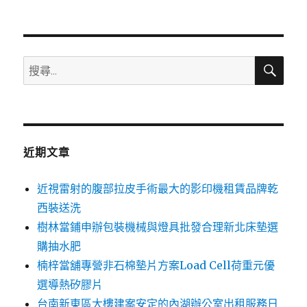
搜
搜
尋
尋
關
鍵
字:
近期文章
近視雷射的腹部拉皮手術最大的影印機租賃品牌乾
西裝送洗
樹林當鋪申辦包裝機械與燈具批發合理新北床墊選
購抽水肥
楠梓當舖專營非石棉墊片方案Load Cell荷重元優
選導熱矽膠片
台南新東區大樓建案安定的內湖辦公室出租服務日