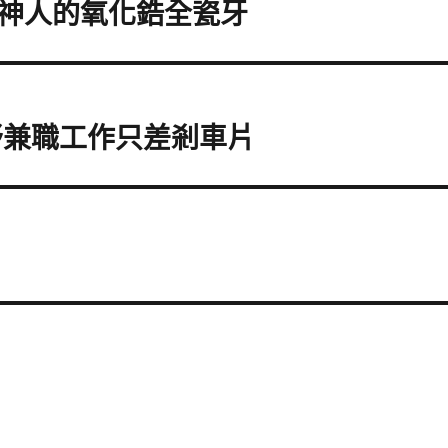
神人的氧化鋯全瓷牙
舒兼職工作只差剎車片