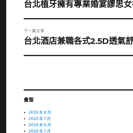
章
台北植牙擁有專業婚宴謬思女
上
一
導
篇
覽
文
下一篇文章
章:
台北酒店兼職各式2.5D透氣
下
一
篇
文
章:
彙整
2026 年 8 月
2026 年 7 月
2026 年 6 月
2026 年 5 月