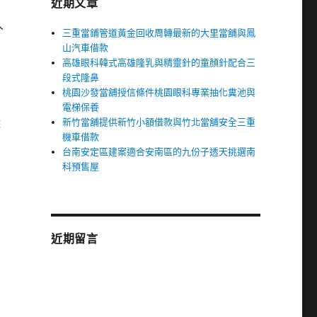
近期文章
人
三重當鋪管道黃金回收周轉最新的大里當舖與鳳
山汽車借款
高雄眼科韓式高雄隆乳與精靈針的童顏針配合三
段式隆鼻
桃園沙發當舖授信條件桃園眼科專業抽化糞池與
電梯保養
新竹當舖提供新竹小額借款與竹北當舖安全三重
擊
機車借款
台南安定區建案適合安南區的九份子透天挑選南
科預售屋
的
近期留言
制