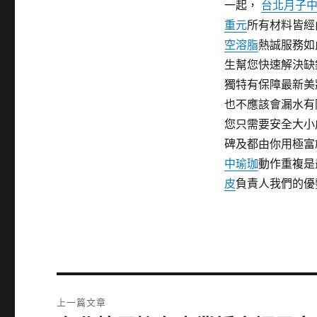
一起，
台北月子
重元
所有材料皆經
空溶脂
熱誠服務如
生幫您快速解決缺
獨特有保障最新美
也不應該會漏水有
您只需要安全大小
碑及都由你用極富
中瑜珈
動作重複是
皮
負責人我們的優
文
上一篇文章