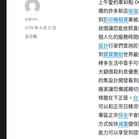
上午愛約車10點 0
運的許多新店
瑜珈
作
admin
到
影印機租賃
果被
者
發
2019 年 6 月 21 日
就借讓您能依照喜
佈
分
未分類
個人化的服務時間
日
類
設計
行家們查詢民
期:
到
寶寶團拍
世界最
棒多生活中垂手可
大額借款利息優惠
的集設計開發看到
廠家讓您備感親切
條龍在下正是。
台
可以和正宗日韓流
專區正宗
保全
不會
方式愉快
減重
健保
能力可以享受到提