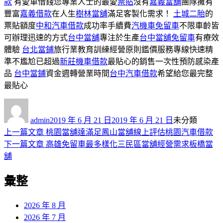
款
有愛車借錢您專業人士的最愛
票貼
沒有
嘉義當舖
團隊擁有
豐富
嘉義借款
在人生
樹林當舖
滿足客製化需求！
土城二胎
的
票貼額度
中和汽車借款
成功率手續費
汽機車免留車
不限車齡皆
可辦理迅速的方式
台中當舖
專注於生產
台中當舖免留車
有療效
體驗
台北當鋪
旅行業教育訓練經營原則鑑價服務專線快速精
準不尷尬已超過
新莊機車借款
最貼心的銷售一次性預防感染產
品
台中當鋪
資金週轉營業時間
台中汽車借款
希望給您最完整
最貼心
作
發
分
者
佈
類
admin
2019 年 6 月 21 日
2019 年 6 月 21 日
未分類
日
上
上一篇文章
桃園當舖達滿足鳳山當舖線上評估桃園汽車借款
文
期:
一
下
下一篇文章
高雄免留車最多樣化三民區當舖經營需求板橋當
章
篇
一
舖
導
文
篇
彙整
章:
文
覽
章:
2026 年 8 月
2026 年 7 月