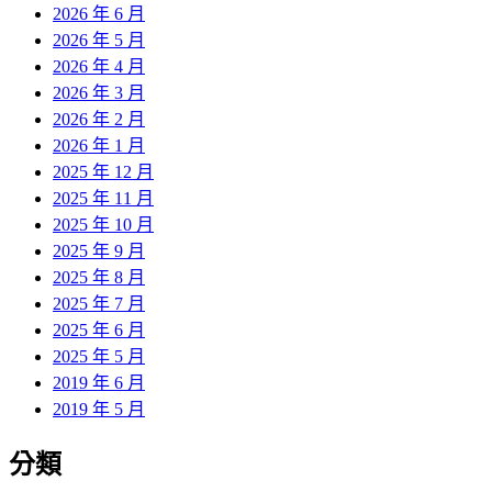
2026 年 6 月
2026 年 5 月
2026 年 4 月
2026 年 3 月
2026 年 2 月
2026 年 1 月
2025 年 12 月
2025 年 11 月
2025 年 10 月
2025 年 9 月
2025 年 8 月
2025 年 7 月
2025 年 6 月
2025 年 5 月
2019 年 6 月
2019 年 5 月
分類