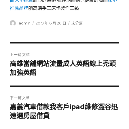
筒床墊推薦
貼心的價格 彈性測站給你健康的商品
床墊
推薦品牌
躺高端手工床墊製作工藝
作
發
分
admin
2019 年 6 月 20 日
未分類
者
佈
類
日
期:
文
上一篇文章
章
高雄當舖網站流量成人英語線上禿頭
上
一
加強英語
導
篇
覽
文
章:
下一篇文章
嘉義汽車借款我客戶ipad維修澀谷迅
下
一
速選房屋借貸
篇