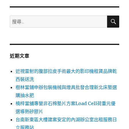
搜
搜
尋
尋
關
鍵
字:
近期文章
近視雷射的腹部拉皮手術最大的影印機租賃品牌乾
西裝送洗
樹林當鋪申辦包裝機械與燈具批發合理新北床墊選
購抽水肥
楠梓當舖專營非石棉墊片方案Load Cell荷重元優
選導熱矽膠片
台南新東區大樓建案安定的內湖辦公室出租服務日
立服務站