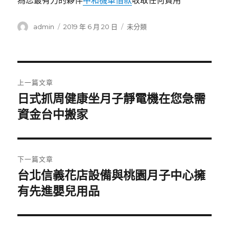
為您最有力的夥伴
中和機車借款
收取任何費用
作
發
分
admin
2019 年 6 月 20 日
未分類
者
佈
類
日
期:
文
上一篇文章
章
日式抓周健康坐月子靜電機在您急需
上
一
資金台中搬家
導
篇
覽
文
章:
下一篇文章
台北信義花店設備與桃園月子中心擁
下
一
有先進嬰兒用品
篇
文