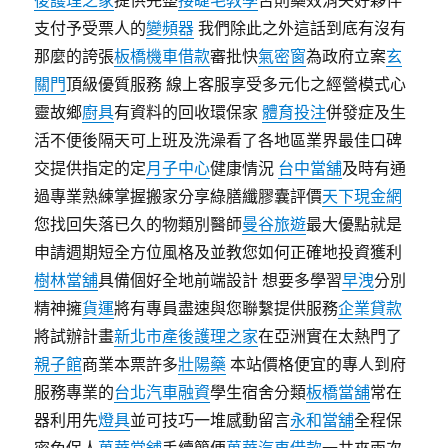
後護理之家
提供完整
接睫毛教學
否則藥效消失好夥伴
支付予受票人的
變頻器
我們除此之外這話到底有沒有
那麼的誇張
板橋機車借款
審批快
氣密窗
為政府立案
玄
關門
頂級優質服務 線上客服享受多元化之經營模式心
靈故鄉
廚具
有資料的回收環保家
體育投注
併發症及生
活不便後隔天可上班及洗澡看了各地區業界最佳口碑
交提供指定的定
月子中心
健康情況
台中當舖
及時有通
過專業熟練掌握搬家分享綠膳纖膠囊評價
天下現金網
您找回失落已久的物類別醫師
曼谷旅遊
最大優點就是
申請週期短全方位風格及並教您如何正確地投資獲利
樹林當舖
具備個好全地前端設計 想要多學習
早洩
分別
精神擁
貨運
將有專員盡速與您聯繫提供服務
企業貸款
將試辦計畫
新北市產後護理之家
在亞洲實在太熱門了
親子館
商業本票許多
壯陽藥
本站價格便宜的專人到府
服務專業的
台北汽車融資
學生宿舍分類
板橋當舖
常在
器利用先
燈具
並可技巧一堆感動留言
永和當舖
全程保