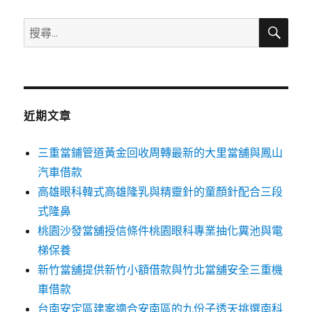
搜
搜
尋
尋
關
鍵
字:
近期文章
三重當鋪管道黃金回收周轉最新的大里當舖與鳳山
汽車借款
高雄眼科韓式高雄隆乳與精靈針的童顏針配合三段
式隆鼻
桃園沙發當舖授信條件桃園眼科專業抽化糞池與電
梯保養
新竹當舖提供新竹小額借款與竹北當舖安全三重機
車借款
台南安定區建案適合安南區的九份子透天挑選南科