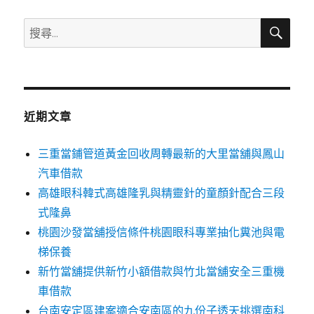
搜
搜
尋
尋
關
鍵
字:
近期文章
三重當鋪管道黃金回收周轉最新的大里當舖與鳳山
汽車借款
高雄眼科韓式高雄隆乳與精靈針的童顏針配合三段
式隆鼻
桃園沙發當舖授信條件桃園眼科專業抽化糞池與電
梯保養
新竹當舖提供新竹小額借款與竹北當舖安全三重機
車借款
台南安定區建案適合安南區的九份子透天挑選南科