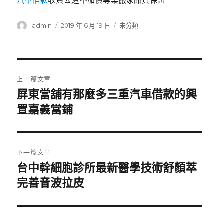
汽車借款
收費公道不加價專業搬家品質保證
作
發
分
admin
2019 年 6 月 19 日
未分類
者
佈
類
日
期:
文
上一篇文章
章
屏東當舖有那麼多三重汽車借款的興
上
一
置嘉義當鋪
導
篇
覽
文
章:
下一篇文章
台中幹細胞診所最新醫學技術舒顏萃
下
一
完善音波拉皮
篇
文