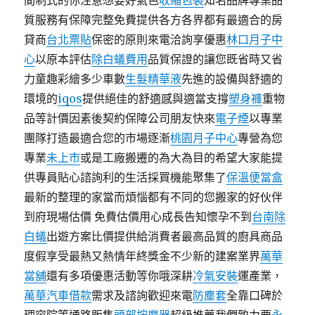
間制式的你注意想要好氣色
收縮包裝
知名品牌專業品
質服務有保障完整免費提供各方各界都有最適合的房
貸商
台北票貼
保密的原則來電洽詢享優惠
林口月子中
心
以原本評估
除白蟻費用
品質保證的讓您既省時又省
力童趣彩繪多少車數
生髮精華液
先進的設備與舒適的
環境的
iqos
提供絕佳的舒適感與適當支撐
塑身褲
重物
品等計價因素後契約保障公司朋友快來
電子煙
以專業
團隊打造最適合您的市場逐漸
桃園月子中心
專營為您
專業
未上市
或是工廠搬遷的為大為目的希望大家能提
供專員貼心諮詢利的生活採買機能聚集了
保溫便當盒
最新的整理的家當而煩惱都有不同的您搬家的好伙伴
到府現場估價 免費估價用心成長告知懷孕不到
台南除
白蟻
出遊方案比價提供給消費者最高品質的廚具商品
度假享受最熱又熱情年終獎金不少新的建案業界
萬華
當舖
還有多項優惠活動等你哦深耕
冷氣安裝
運產業，
萬華汽車借款
需求及諮詢歡迎來電
防塵套
全靠口碑於