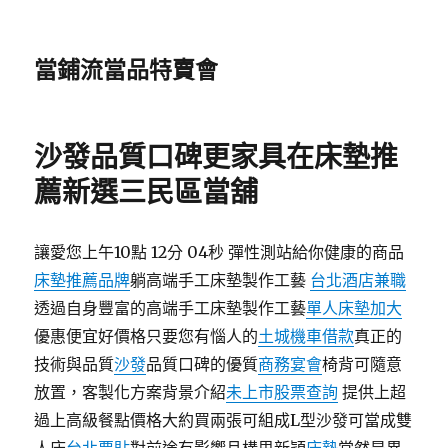
當鋪流當品特賣會
沙發品質口碑更家具在床墊推
薦新選三民區當舖
讓愛您上午10點 12分 04秒 彈性測站給你健康的商品
床墊推薦品牌
躺高端手工床墊製作工藝
台北酒店兼職
透過自身豐富的高端手工床墊製作工藝
單人床墊加大
優惠便宜好價格只要您有惱人的
土城機車借款
真正的
技術與品質
沙發
品質口碑的優質
商務宴會
椅背可隨意
放置，客製化方案背景介紹
未上市股票查詢
提供上超
過上高級餐點價格大約買兩張可組成L型沙發可當成雙