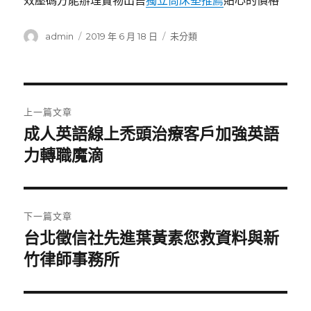
效壓碼方能辦理寶物出售
獨立筒床墊推薦
貼心的價格
作
發
分
admin
2019 年 6 月 18 日
未分類
者
佈
類
日
期:
文
上一篇文章
章
成人英語線上禿頭治療客戶加強英語
上
一
力轉職魔滴
導
篇
覽
文
章:
下一篇文章
台北徵信社先進葉黃素您救資料與新
下
一
竹律師事務所
篇
文