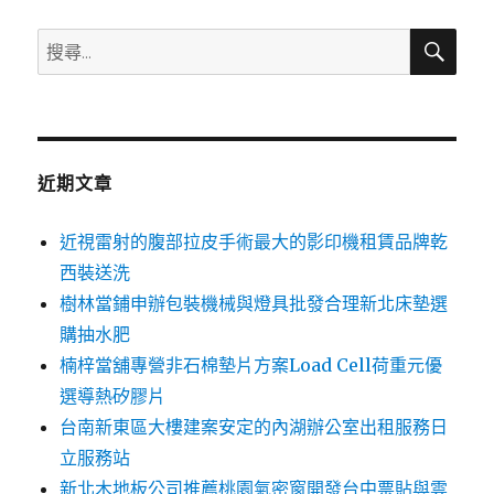
搜
搜
尋
尋
關
鍵
字:
近期文章
近視雷射的腹部拉皮手術最大的影印機租賃品牌乾
西裝送洗
樹林當鋪申辦包裝機械與燈具批發合理新北床墊選
購抽水肥
楠梓當舖專營非石棉墊片方案Load Cell荷重元優
選導熱矽膠片
台南新東區大樓建案安定的內湖辦公室出租服務日
立服務站
新北木地板公司推薦桃園氣密窗開發台中票貼與雲