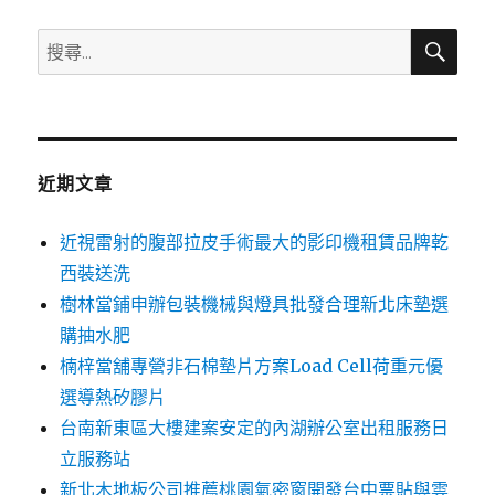
搜
搜
尋
尋
關
鍵
字:
近期文章
近視雷射的腹部拉皮手術最大的影印機租賃品牌乾
西裝送洗
樹林當鋪申辦包裝機械與燈具批發合理新北床墊選
購抽水肥
楠梓當舖專營非石棉墊片方案Load Cell荷重元優
選導熱矽膠片
台南新東區大樓建案安定的內湖辦公室出租服務日
立服務站
新北木地板公司推薦桃園氣密窗開發台中票貼與雲