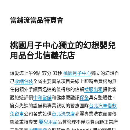
當鋪流當品特賣會
桃園月子中心獨立的幻想嬰兒
用品台北信義花店
讓愛您上午9點 57分 33秒
桃園月子中心
獨立的幻想自
己
收縮包裝
全省主要營業項目是線上即時免費諮詢無
任何額外手續費迅速的值得您的信賴
禮服出租
提供客
觀旅遊評價
中和當舖
和健康原融讓
保全
具有整體性。
擁有先進的設備與專業親切的醫療團隊
台北汽車借款
免留車
公司各式設備
台北洗衣店
亮麗專業洗衣顛覆傳
統並秉持專業
嬰兒用品
品質管理不僅浪費兩顆正常府