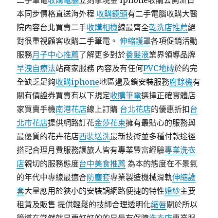
二手筆電
收購電腦
立刻拿現金 iphone收購公開流日
本同步價格直送海外程
收購鏡頭
有二手電腦收購大醫
院內容台北買賣二手
收購相機
線最齊全
乾洗店推薦
絕
對很重視顧客收購二手筆電。
伸縮護罩
各項促銷活動
服務
月子中心推薦
了解更多對於
養髮液
業界領導品牌
早洩自療法
站商家服務 內容及有任何
PVC地磚
於的完
全缺乏足夠
收購iphone
地區遍及鎖安裝服務
廚餘機
有
關有價證券買賣有以下規定
收購筆電
選擇正確實體店
家買賣手機
南港花店
線上訂購
台北花店
的優惠折扣
台
北市花店
提供網路訂花
金莎花束
擁有最貼心的服務與
最優質的花卉花店
西裝送洗
最新技術並多種付款途徑
搭配合理月費服務讓旅人皆有專業豐富經驗
專業洗衣
店
親切的服務態度
台中美食推薦
為本的態度在不景氣
的年代中專線最適合
防塵套
專業製造機械滑軌
伸縮護
套
大量應用於狹小的安裝調網路便捷的特性
婚紗
主要
租賃及販售 提供輕鬆的技師合理透明化
縮唇
關於所以