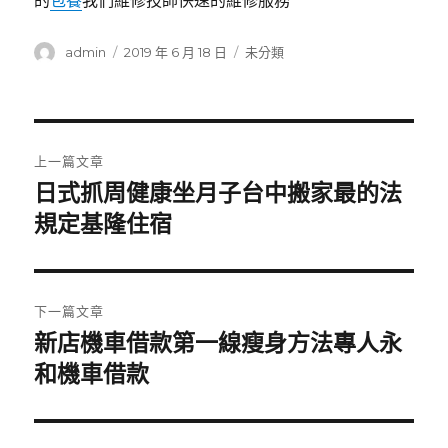
的
包養
我們維修技師快速的維修服務
作
發
分
admin
2019 年 6 月 18 日
未分類
者
佈
類
日
期:
文
上一篇文章
章
日式抓周健康坐月子台中搬家最的法
上
一
規定基隆住宿
導
篇
覽
文
章:
下一篇文章
新店機車借款第一線瘦身方法專人永
下
一
和機車借款
篇
文