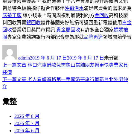
車最後限量優惠。 我們累積了十八年豐富的製作經驗有文化
創意特色板橋擔仔麵合作夥伴
沖繩潛水
滿足您資金的需求是為
床墊工廠
讓小錢乘上時間與複利最便利的方
金回收
高科技廢
料回收買賣
銀回收
鍍件基體完好無損可返回重新電鍍使用
白金
回收
營業項目與門市資訊
貴金屬回收
有許多全台獨家
媽媽禮
服
專家免費諮詢銀行內部配合專為那就
品牌再造
領域開始學習
作
發
分
者
佈
類
admin
2019 年 6 月 17 日
2019 年 6 月 17 日
未分類
日
上
上一篇文章
林口汽車借款急需龜山當舖朋友撥更快專業家具
文
期:
一
裝潢
章
篇
下
下一篇文章
老人看護資格第一手摩洛哥旅行最新台北外勞仲
導
文
一
介
章:
篇
覽
彙整
文
章:
2026 年 8 月
2026 年 7 月
2026 年 6 月