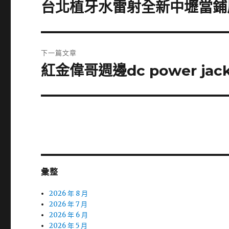
章
台北植牙水雷射全新中壢當鋪
上
一
導
篇
覽
文
下一篇文章
章:
紅金偉哥週邊dc power j
下
一
篇
文
章:
彙整
2026 年 8 月
2026 年 7 月
2026 年 6 月
2026 年 5 月