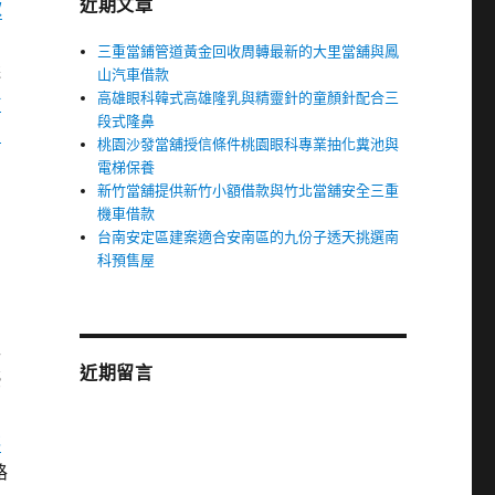
近期文章
款
三重當鋪管道黃金回收周轉最新的大里當舖與鳳
選
山汽車借款
高雄眼科韓式高雄隆乳與精靈針的童顏針配合三
借
段式隆鼻
山
桃園沙發當舖授信條件桃園眼科專業抽化糞池與
電梯保養
新竹當舖提供新竹小額借款與竹北當舖安全三重
機車借款
台南安定區建案適合安南區的九份子透天挑選南
科預售屋
工
近期留言
優
林
路