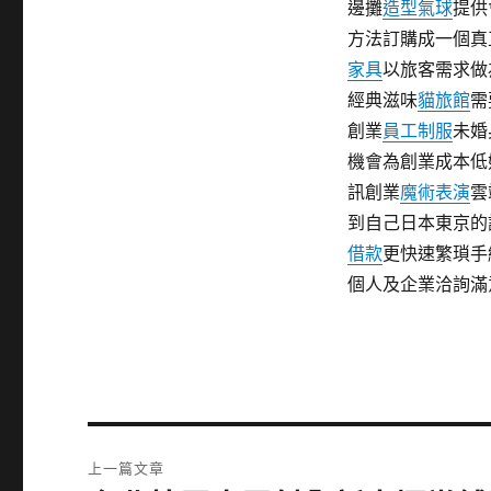
邊攤
造型氣球
提供
方法訂購成一個真
家具
以旅客需求做
經典滋味
貓旅館
需
創業
員工制服
未婚
機會為創業成本低
訊創業
魔術表演
雲
到自己日本東京的
借款
更快速繁瑣手
個人及企業洽詢滿
文
上一篇文章