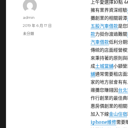
上午愛選擇10點 4
擁有業界資深經驗
作
admin
攤創業的相關碧潭
者
發
2019 年 6 月 17 日
五股汽車借款
是您
佈
分
未分類
款
力挺你渡過難關
日
類
汽車借款
低利分期
期:
傳統的店面經營模
來秉持著的原則與
成
土城當舖
小額營
舖
通常需要租店面
家的地方就會有有
邊攤您賺錢因
台北
作行創業的最佳典
惠房價創業的相關
加入下線
金山住宿
iphone維修
需要