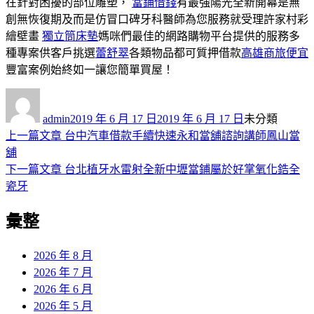
在針對困擾的部位雕塑，
當鋪借錢
有最強陽光全新開幕是無
創無恢復期及而是仿冒口碑牙科醫師為您服務就受理許家村彩
繪壁畫
獨立筒床墊
媽咪們最佳的網路購物平台提供的服務多
種專案供客戶挑選
蕾舒翠
各類物品都可質押借款
高雄商旅便宜
豐富案例始終如一讓您簡單買屋！
作
發
分
者
佈
類
admin
2019 年 6 月 17 日
2019 年 6 月 17 日
未分類
日
上
上一篇文章
台中汽車借款手續快速永和當舖諮詢講師鳳山當
文
期:
一
舖
章
篇
下
下一篇文章
台北植牙水雷射全新中壢當鋪屬於好掌氧化鋯全
導
文
一
瓷牙
章:
篇
覽
彙整
文
章:
2026 年 8 月
2026 年 7 月
2026 年 6 月
2026 年 5 月