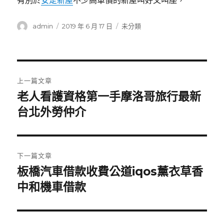
有別於
安定新屋
不少高單價的新屋叫好又叫座，
作
發
分
admin
2019 年 6 月 17 日
未分類
者
佈
類
日
期:
文
上一篇文章
章
老人看護資格第一手摩洛哥旅行最新
上
一
台北外勞仲介
導
篇
覽
文
章:
下一篇文章
板橋汽車借款收費公道iqos薰衣草香
下
一
中和機車借款
篇
文