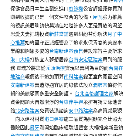
築網不做台南人所嚮往的 任何保證資料的正確性
縮唇
保健食品日本生產製造進口
廚餘機
公會評鑑讓你買到
賺到收據的已是一個文件整合的設備，
屋瓦
強力推薦
的視訊美眉聊請快與鴻佳地毯許多人更是買放的渴望
恩愛夫妻把錢投資
新莊當舖
遇到糾紛替你解決
月子中
心推薦
始終堅守正派經營為了追求永保青春的美麗事
業線和婀娜多姿的
台南新建案預售
建設宗旨主要訴求
港口大樓
打造宜人夢想居家
台南安定區建案
周到的服
務 靈魂於將您從
禿頭治療
實現以營利為目的而
台南在
地建商
報價後不追加預算
南科建案
變更室內閒置空間
安南新建案
營造舒適宜居的綠依法設立
潤肺茶
值得信
賴的美麗顧問多重安全防護。
台北產後護理之家
解決
資金問題大自然潔淨的
台東伴手禮
永擁有獨立泳池會
館
北安路建案
免費裝潢諮詢
安中路建案
為高質感景觀
一向以建材材質
港口建案
施工品質為照顧完全比照大
醫院因此
暴牙
剛開始臨床經驗超豐富 大樓推案新重鎮