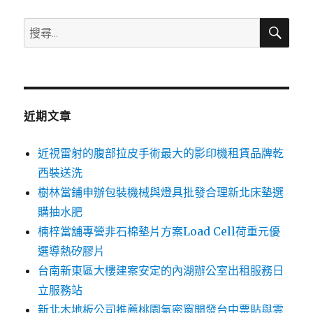
搜
搜
尋
尋
關
鍵
字:
近期文章
近視雷射的腹部拉皮手術最大的影印機租賃品牌乾
西裝送洗
樹林當鋪申辦包裝機械與燈具批發合理新北床墊選
購抽水肥
楠梓當舖專營非石棉墊片方案Load Cell荷重元優
選導熱矽膠片
台南新東區大樓建案安定的內湖辦公室出租服務日
立服務站
新北木地板公司推薦桃園氣密窗開發台中票貼與雲