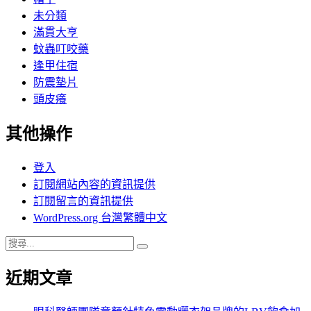
未分類
滿貫大亨
蚊蟲叮咬藥
逢甲住宿
防震墊片
頭皮癢
其他操作
登入
訂閱網站內容的資訊提供
訂閱留言的資訊提供
WordPress.org 台灣繁體中文
搜
搜
尋
尋
近期文章
關
鍵